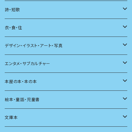
海外
エッセイ
詩・短歌
日本語
日記
詩
衣・食・住
文学理論
ノンフィクション
短歌
着る
デザイン・イラスト・アート・写真
評論
その他
その他
食べる
デザイン
エンタメ・サブカルチャー
料理
文章術
評論
住う
イラスト
映画
本屋の本・本の本
発酵・麹
言葉
その他
アート
音楽
本屋さんの本
絵本・童話・児童書
言語
写真
マンガ
本の本
小さいお子さん向け
文庫本