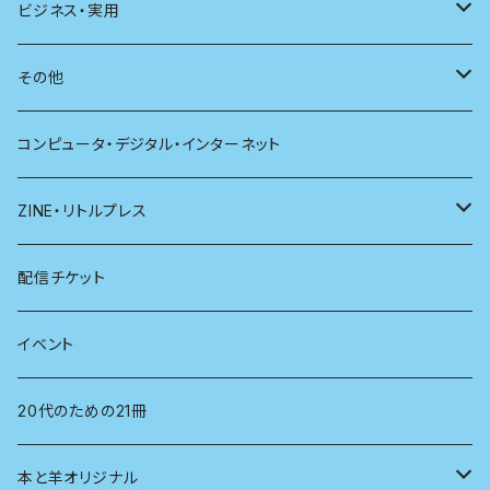
新潮
科学
電子版（PDF）
歴史
ビジネス・実用
別冊太陽
社会
地理
雷鳥社辞典シリーズ
その他
哲学
珈琲
コンピュータ・デジタル・インターネット
医学
雑貨
ZINE・リトルプレス
看護学
心理学
電子版（EPub）
配信チケット
経営学
電子版（PDF）
イベント
言語学
20代のための21冊
法律
本と羊オリジナル