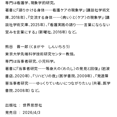
専門は看護学、現象学的研究。
著書に『語りかける身体──看護ケアの現象学』（講談社学術文
庫、2018年）、『交流する身体──〈病い〉と〈ケア〉の現象学』（講
談社学術文庫、2025年）、『看護実践の語り──言葉にならない
営みを言葉にする』（新曜社、2016年）など。
熊谷 晋一郎（くまがや しんいちろう）
東京大学先端科学技術研究センター教授。
専門は当事者研究、小児科学。
著書に『当事者研究──等身大の〈わたし〉の発見と回復』（岩波
書店、2020年）、『リハビリの夜』（医学書院、2009年）、『発達障
害当事者研究──ゆっくりていねいにつながりたい』（共著、医学
書院、2008年）など。
出版社 ‏ : ‎ 世界思想社
発売日 ‏ : ‎ 2026/4/3