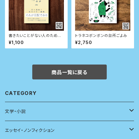
書きたいことがない人のための
トラネコボンボンの台所ごよみ
日記入門 (星海社新書)
¥1,100
¥2,750
商品一覧に戻る
CATEGORY
文学・小説
日本
エッセイ・ノンフィクション