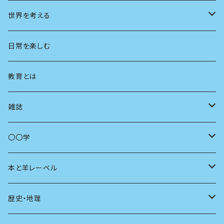
都市
世界を考える
地方
思想
日常を楽しむ
まちづくり
教育とは
コミュニティ
雑誌
商いとは
母の友
〇〇学
ユリイカ
動物
本と羊レーベル
現代思想
自然
電子版（EPub）
歴史・地理