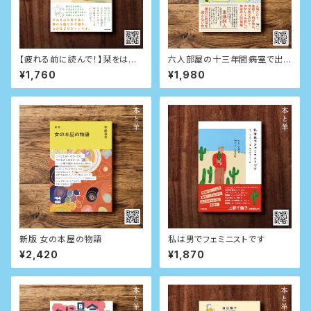
【疲れる前に読んで！】栞をはさ
六人部屋の十三年間――病室で出
むように休めばいい
会った忘れられない人たち
¥1,760
¥1,980
新版 女の本屋の物語
私は男でフェミニストです
¥2,420
¥1,870