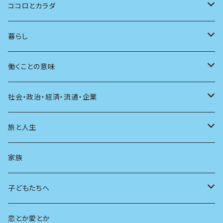
批評
その他
テレビ
読書
自分で読めるようになったら
男性作家
ココロとカラダ
アンソロジー
インテリア
ラジオ
大人も楽しい絵本
女性作家
フェミニズム
暮らし
自伝・伝記
ファッション
マガジン
海外絵本
その他
カウンセリング
料理
働くことの意味
建築
その他
童話
人間関係
育児
仕事のヒント
社会・政治・経済・流通・企業
スポーツ
アニメ
その他
健康
日常生活
過去
旅と人生
AIと社会
日本の芸能
学ぶ楽しみ
現在
旅
家族
広告
未来
人生
子どもたちへ
教育
恋とか愛とか