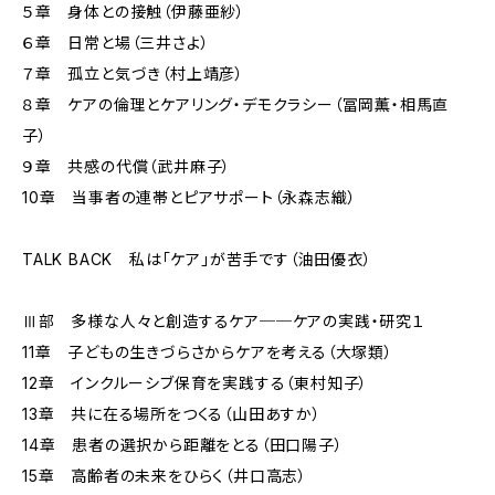
５章 身体との接触（伊藤亜紗）
６章 日常と場（三井さよ）
７章 孤立と気づき（村上靖彦）
８章 ケアの倫理とケアリング・デモクラシー（冨岡薫・相馬直
子）
９章 共感の代償（武井麻子）
10章 当事者の連帯とピアサポート（永森志織）
TALK BACK 私は「ケア」が苦手です（油田優衣）
Ⅲ部 多様な人々と創造するケア──ケアの実践・研究１
11章 子どもの生きづらさからケアを考える（大塚類）
12章 インクルーシブ保育を実践する（東村知子）
13章 共に在る場所をつくる（山田あすか）
14章 患者の選択から距離をとる（田口陽子）
15章 高齢者の未来をひらく（井口高志）