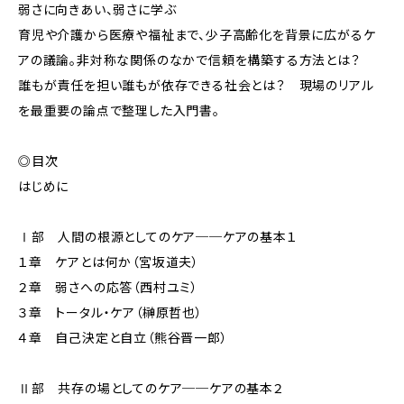
弱さに向きあい、弱さに学ぶ
育児や介護から医療や福祉まで、少子高齢化を背景に広がるケ
アの議論。非対称な関係のなかで信頼を構築する方法とは？
誰もが責任を担い誰もが依存できる社会とは？ 現場のリアル
を最重要の論点で整理した入門書。
◎目次
はじめに
Ⅰ部 人間の根源としてのケア──ケアの基本１
１章 ケアとは何か（宮坂道夫）
２章 弱さへの応答（西村ユミ）
３章 トータル・ケア（榊原哲也）
４章 自己決定と自立（熊谷晋一郎）
Ⅱ部 共存の場としてのケア──ケアの基本２