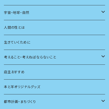
友達
宇宙・地球・自然
学校
動物
人間の性とは
植物
生きていくために
天体
考えること・考えねばならないこと
生物
創元社 シリーズ「あいだで考える」
店主おすすめ
本と羊オリジナルグッズ
都市計画・まちづくり