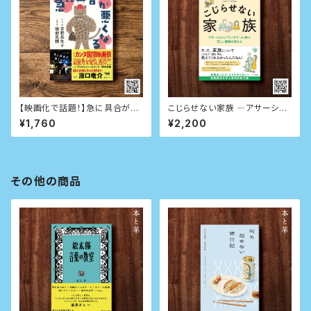
【映画化で話題！】急に具合が悪
こじらせない家族 ―アサーショ
くなる
ンとバウンダリーから学ぶ正しい
¥1,760
¥2,200
距離の保ち方
その他の商品