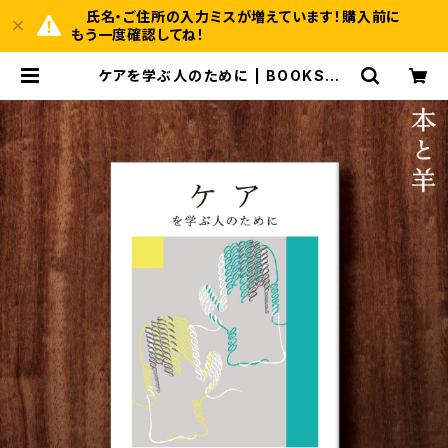
氏名・ご住所の入力ミスが増えています！購入前に
もう一度確認してね！
ケアを学ぶ人のために | BOOKSHO
P 本と羊