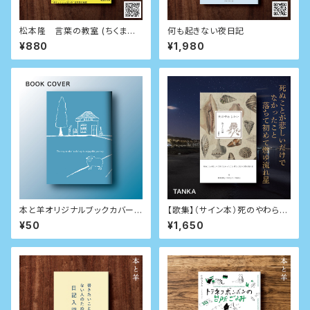
松本隆 言葉の教室 (ちくま文
何も起きない夜日記
庫)
¥880
¥1,980
本と羊オリジナルブックカバー
【歌集】（サイン本）死のやわらか
（カバーのみの購入不可）
い（本と羊特別直筆短歌・イラス
¥50
¥1,650
ト入り）