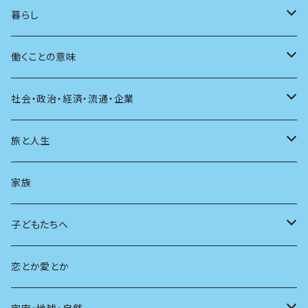
アンソロジー
インテリア
ラジオ
大人も楽しい絵本
女性作家
フェミニズム
暮らし
自伝・伝記
ファッション
マガジン
海外絵本
その他
カウンセリング
料理
働くことの意味
建築
その他
童話
人間関係
育児
仕事のヒント
社会・政治・経済・流通・企業
スポーツ
アニメ
その他
健康
日常生活
過去
旅と人生
AIと社会
日本の芸能
学ぶ楽しみ
現在
旅
家族
広告
未来
人生
子どもたちへ
教育
恋とか愛とか
友達