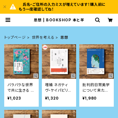
氏名・ご住所の入力ミスが増えています！購入前に
もう一度確認してね！
思想 | BOOKSHOP 本と羊
トップページ
世界を考える
思想
バラバラな世界
増補 ネガティ
批判的日常美学
で共に生きる リ
ヴ・ケイパビリテ
について――来たる
チャード・ローテ
ィで生きる 答え
べき「ふつうの暮
¥1,023
¥1,320
¥1,980
ィの哲学 (NHK
を急がず立ち止
らし」を求めて
出版新書)
まる力