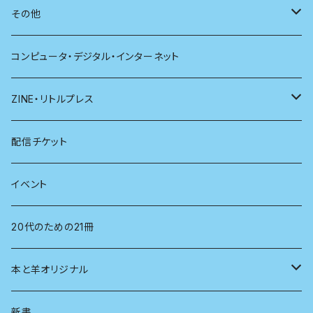
別冊太陽
社会
地理
雷鳥社辞典シリーズ
その他
哲学
珈琲
コンピュータ・デジタル・インターネット
医学
雑貨
ZINE・リトルプレス
看護学
心理学
電子版（EPub）
配信チケット
経営学
電子版（PDF）
イベント
言語学
20代のための21冊
法律
本と羊オリジナル
人類学
アロマスプレー
新書