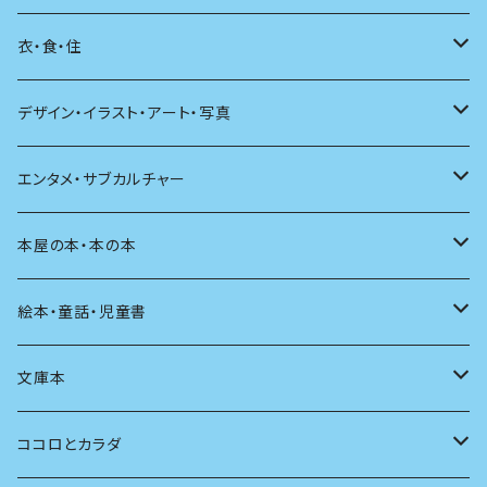
日本語
日記
詩
衣・食・住
文学理論
ノンフィクション
短歌
着る
デザイン・イラスト・アート・写真
評論
その他
その他
食べる
デザイン
エンタメ・サブカルチャー
料理
文章術
評論
住う
イラスト
映画
本屋の本・本の本
発酵・麹
言葉
その他
アート
音楽
本屋さんの本
絵本・童話・児童書
言語
写真
マンガ
本の本
小さいお子さん向け
文庫本
批評
その他
テレビ
読書
自分で読めるようになったら
男性作家
ココロとカラダ