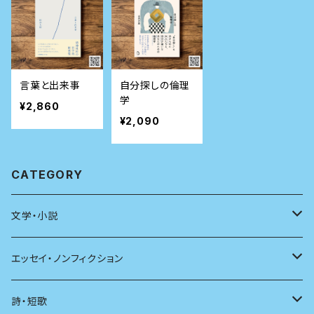
言葉と出来事
自分探しの倫理
学
¥2,860
¥2,090
CATEGORY
文学・小説
日本
エッセイ・ノンフィクション
海外
エッセイ
詩・短歌