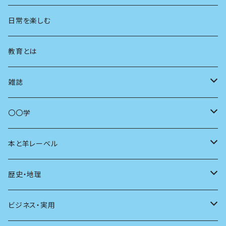
地方
思想
日常を楽しむ
まちづくり
教育とは
コミュニティ
雑誌
商いとは
母の友
〇〇学
ユリイカ
動物
本と羊レーベル
現代思想
自然
電子版（EPub）
歴史・地理
新潮
科学
電子版（PDF）
歴史
ビジネス・実用