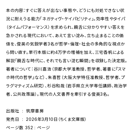
本の内容：すぐに答えが出ない事態や、どうにも対処できない状
況に耐えうる能力「ネガティヴ・ケイパビリティ」。効率性やタイパ
（タイムパフォーマンス）を求められ、饒舌に分かりやすい答えを
急かされる現代において、あえて言い淀み、立ち止まることの価
値を、俊英の気鋭学者3名が哲学・倫理・社会の多角的な視点か
ら問い直す。単行本版に約4万字の増補を加え、三宅香帆による
解説「饒舌な時代に、それでも言い淀む瞬間」を収録した決定版。
著者について：谷川嘉浩（京都大学准教授、哲学者、著書に『スマ
ホ時代の哲学』など）、朱喜哲（大阪大学特任准教授、哲学者、プ
ラグマティズム研究）、杉谷和哉（岩手県立大学専任講師、政治学
者、公共政策論）。現代の人文書界を牽引する俊英3名。
出版社 ‏ : ‎ 筑摩書房
発売日 ‏ : ‎ 2026年3月10日（ちくま文庫版）
ページ数 ‏ : 352ページ