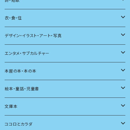
詩・短歌
日本語
日記
詩
衣・食・住
文学理論
ノンフィクション
短歌
着る
デザイン・イラスト・アート・写真
評論
その他
その他
食べる
デザイン
エンタメ・サブカルチャー
料理
文章術
評論
住う
イラスト
映画
本屋の本・本の本
発酵・麹
言葉
その他
アート
音楽
本屋さんの本
絵本・童話・児童書
言語
写真
マンガ
本の本
小さいお子さん向け
文庫本
批評
その他
テレビ
読書
自分で読めるようになったら
男性作家
ココロとカラダ