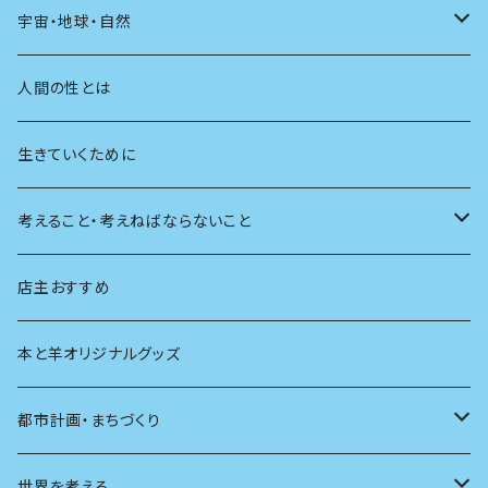
友達
宇宙・地球・自然
学校
動物
人間の性とは
植物
生きていくために
天体
考えること・考えねばならないこと
生物
創元社 シリーズ「あいだで考える」
店主おすすめ
本と羊オリジナルグッズ
都市計画・まちづくり
都市
世界を考える