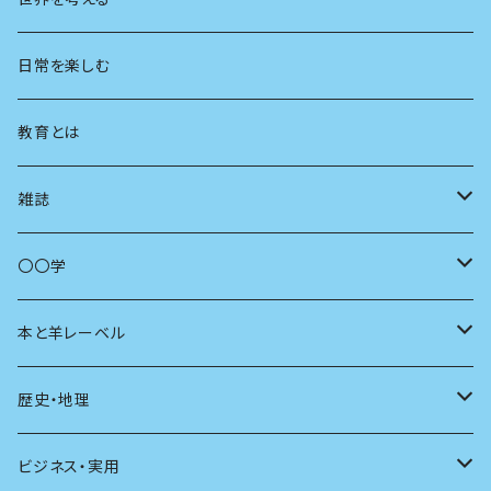
地方
思想
日常を楽しむ
まちづくり
教育とは
コミュニティ
雑誌
商いとは
母の友
〇〇学
ユリイカ
動物
本と羊レーベル
現代思想
自然
電子版（EPub）
歴史・地理
新潮
科学
電子版（PDF）
歴史
ビジネス・実用