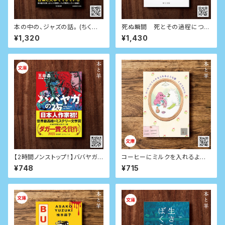
本の中の、ジャズの話。 (ちくま
死ぬ瞬間 死とその過程につい
文庫)
て
¥1,320
¥1,430
【2時間ノンストップ！】ババヤガ
コーヒーにミルクを入れるよう
の夜
な愛（サイン本）
¥748
¥715