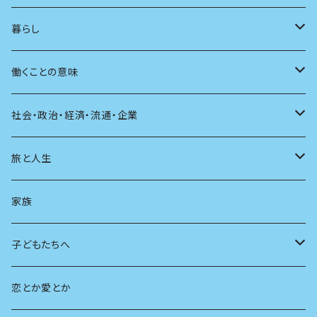
アンソロジー
インテリア
ラジオ
大人も楽しい絵本
女性作家
フェミニズム
暮らし
自伝・伝記
ファッション
マガジン
海外絵本
その他
カウンセリング
料理
働くことの意味
建築
その他
童話
人間関係
育児
仕事のヒント
社会・政治・経済・流通・企業
スポーツ
アニメ
その他
健康
日常生活
過去
旅と人生
AIと社会
日本の芸能
学ぶ楽しみ
現在
旅
家族
広告
未来
人生
子どもたちへ
教育
恋とか愛とか