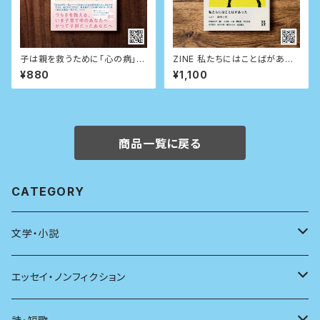
子は親を救うために「心の病」に
ZINE 私たちにはことばがあっ
なる (ちくま文庫)
た vol.1〈政治と私〉
¥880
¥1,100
商品一覧に戻る
CATEGORY
文学・小説
日本
エッセイ・ノンフィクション
海外
エッセイ