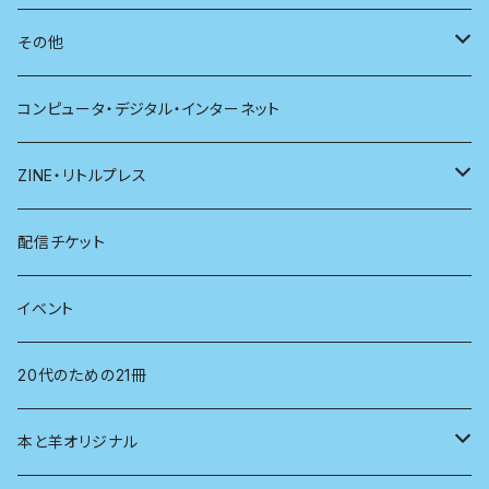
別冊太陽
社会
地理
雷鳥社辞典シリーズ
その他
哲学
珈琲
コンピュータ・デジタル・インターネット
医学
雑貨
ZINE・リトルプレス
看護学
心理学
電子版（EPub）
配信チケット
経営学
電子版（PDF）
イベント
言語学
20代のための21冊
法律
本と羊オリジナル