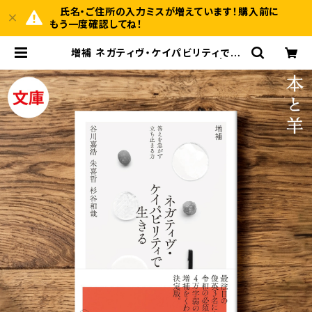
氏名・ご住所の入力ミスが増えています！購入前に
もう一度確認してね！
増補 ネガティヴ・ケイパビリティで生
きる 答えを急がず立ち止まる力 | BO
OKSHOP 本と羊