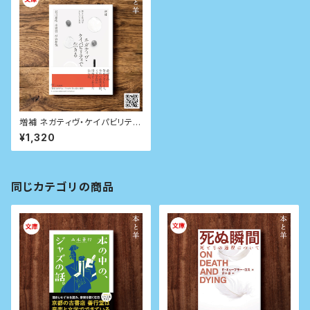
増補 ネガティヴ・ケイパビリティ
で生きる 答えを急がず立ち止ま
¥1,320
る力
同じカテゴリの商品