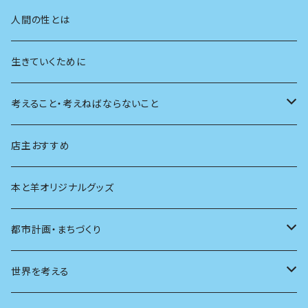
学校
動物
人間の性とは
植物
生きていくために
天体
考えること・考えねばならないこと
生物
創元社 シリーズ「あいだで考える」
店主おすすめ
本と羊オリジナルグッズ
都市計画・まちづくり
都市
世界を考える