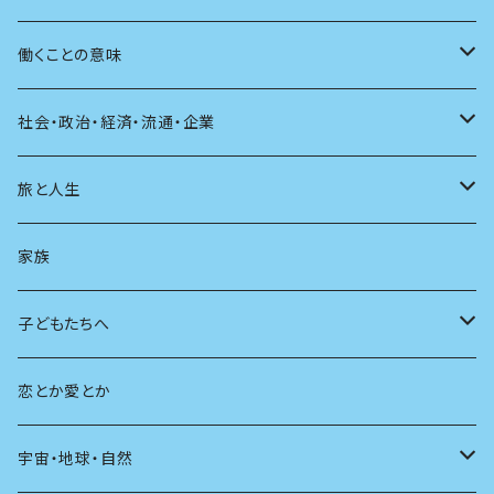
自伝・伝記
ファッション
マガジン
海外絵本
その他
カウンセリング
料理
働くことの意味
建築
その他
童話
人間関係
育児
仕事のヒント
社会・政治・経済・流通・企業
スポーツ
アニメ
その他
健康
日常生活
過去
旅と人生
AIと社会
日本の芸能
学ぶ楽しみ
現在
旅
家族
広告
未来
人生
子どもたちへ
教育
恋とか愛とか
友達
宇宙・地球・自然