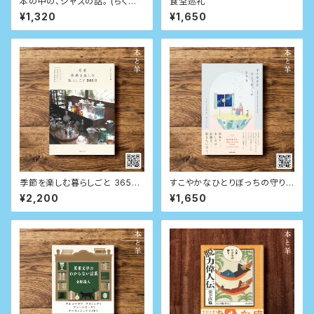
本の中の、ジャズの話。 (ちくま
食堂巡礼
文庫)
¥1,320
¥1,650
季節を楽しむ暮らしごと 365日
すこやかなひとりぼっちの守り
日々の小さな発見が愛おしい古
方
¥2,200
¥1,650
都の春夏秋冬