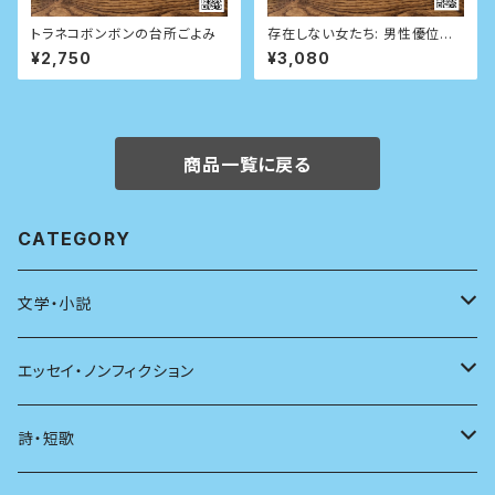
トラネコボンボンの台所ごよみ
存在しない女たち: 男性優位の
世界にひそむ見せかけのファク
¥2,750
¥3,080
トを暴く
商品一覧に戻る
CATEGORY
文学・小説
日本
エッセイ・ノンフィクション
海外
エッセイ
詩・短歌