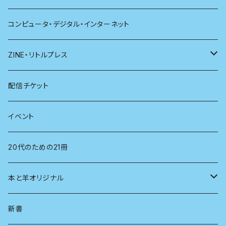
哲学
珈琲
コンピュータ・デジタル・インターネット
医学
雑貨
ZINE・リトルプレス
看護学
心理学
電子版（EPub）
配信チケット
経営学
電子版（PDF）
イベント
言語学
20代のための21冊
法律
本と羊オリジナル
人類学
アロマスプレー
新書