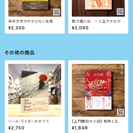
英米文学のわからない言葉
脱力偉人伝 ー人生サボるが勝
ちー
¥2,200
¥2,090
その他の商品
ソール・ライターのすべて
【土門蘭初の小説】 戦争と五人
の女 （河出書房新社版）
¥2,750
¥1,848