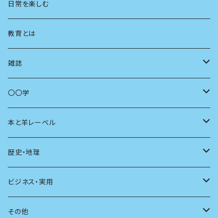
地方
思想
日常を楽しむ
まちづくり
教育とは
コミュニティ
雑誌
商いとは
母の友
〇〇学
ユリイカ
動物
本と羊レーベル
現代思想
自然
電子版（EPub）
歴史・地理
新潮
科学
電子版（PDF）
歴史
ビジネス・実用
別冊太陽
社会
地理
雷鳥社辞典シリーズ
その他