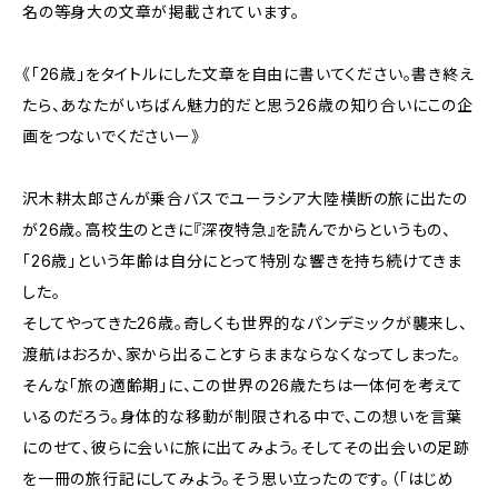
名の等身大の文章が掲載されています。
《「26歳」をタイトルにした文章を自由に書いてください。書き終え
たら、あなたがいちばん魅力的だと思う26歳の知り合いにこの企
画をつないでくださいー》
沢木耕太郎さんが乗合バスでユーラシア大陸横断の旅に出たの
が26歳。高校生のときに『深夜特急』を読んでからというもの、
「26歳」という年齢は自分にとって特別な響きを持ち続けてきま
した。
そしてやってきた26歳。奇しくも世界的なパンデミックが襲来し、
渡航はおろか、家から出ることすらままならなくなってしまった。
そんな「旅の適齢期」に、この世界の26歳たちは一体何を考えて
いるのだろう。身体的な移動が制限される中で、この想いを言葉
にのせて、彼らに会いに旅に出てみよう。そしてその出会いの足跡
を一冊の旅行記にしてみよう。そう思い立ったのです。（「はじめ