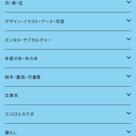
日本語
日記
詩
衣・食・住
文学理論
ノンフィクション
短歌
着る
デザイン・イラスト・アート・写真
評論
その他
その他
食べる
デザイン
エンタメ・サブカルチャー
料理
文章術
評論
住う
イラスト
映画
本屋の本・本の本
発酵・麹
言葉
その他
アート
音楽
本屋さんの本
絵本・童話・児童書
言語
写真
マンガ
本の本
小さいお子さん向け
文庫本
批評
その他
テレビ
読書
自分で読めるようになったら
男性作家
ココロとカラダ
アンソロジー
インテリア
ラジオ
大人も楽しい絵本
女性作家
フェミニズム
暮らし