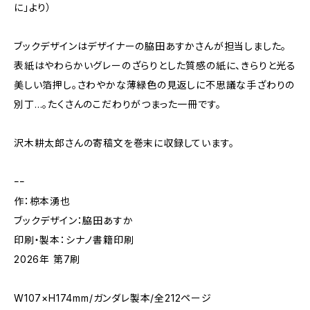
に」より）
ブックデザインはデザイナーの脇田あすかさんが担当しました。
表紙はやわらかいグレーのざらりとした質感の紙に、きらりと光る
美しい箔押し。さわやかな薄緑色の見返しに不思議な手ざわりの
別丁…。たくさんのこだわりがつまった一冊です。
沢木耕太郎さんの寄稿文を巻末に収録しています。
ｰｰ
作：椋本湧也
ブックデザイン：脇田あすか
印刷・製本：シナノ書籍印刷
2026年 第7刷
W107×H174mm/ガンダレ製本/全212ページ