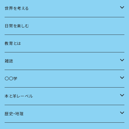
都市
世界を考える
地方
思想
日常を楽しむ
まちづくり
教育とは
コミュニティ
雑誌
商いとは
母の友
〇〇学
ユリイカ
動物
本と羊レーベル
現代思想
自然
電子版（EPub）
歴史・地理