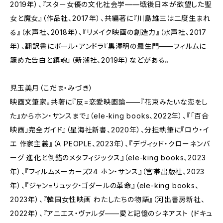
2019年）、『スター女優の文化社会学——戦後日本が欲望した聖
女と魔女』（作品社、2017年）、共編著に『川島雄三は二度生まれ
る』（水声社、2018年）、『リメイク映画の創造力』（水声社、2017
年）、翻訳書にポール・アンドラ『黒澤明の羅生門——フィルムに
籠めた告白と鎮魂』（新潮社、2019年）などがある。
児玉美月（こだま・みづき）
映画文筆家。共著に『反=恋愛映画論——『花束みたいな恋をし
た』からホン・サンスまで』（ele-king books、2022年）、『「百合
映画」完全ガイド』（星海社新書、2020年）、分担執筆に『ロウ・イ
エ 作家主義』（A PEOPLE、2023年）、『デヴィッド・クローネンバ
ーグ 進化と倒錯のメタフィジックス』（ele-king books、2023
年）、『フィルムメーカーズ24 ホン・サンス』（宮帯出版社、2023
年）、『ジャン=リュック・ゴダールの革命』（ele-king books、
2023年）、『韓国女性映画 わたしたちの物語』（河出書房新社、
2022年）、『アニエス・ヴァルダ——愛と記憶のシネアスト (ドキュ