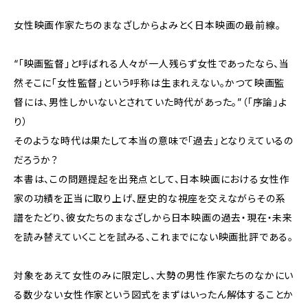
女性映画作家たちのまなざしからよみとく日本映画の最前線。
“「映画監督」と呼ばれる人々が一人残らず女性であったなら、当
然そこに「女性監督」という呼称は生まれえない。かつて映画監
督には、男性しかいないとされていた時代があった。”（「序論」よ
り）
そのような時代は果たして本当の意味で「過去」となりえているの
だろうか？
本書は、この問題提起を出発点として、日本映画における女性作
家の功績を正当に取り上げ、歴史的な視座を交えながらその系
譜をたどり、彼女たちのまなざしから日本映画の過去・現在・未来
を読み替えていくことを試みる、これまでにない映画批評である。
対象をあえて女性のみに限定し、大勢の男性作家たちのなかにい
る数少ない女性作家という図式をまずはいったん解体することか