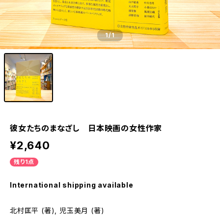
1
/1
彼女たちのまなざし 日本映画の女性作家
¥2,640
残り1点
International shipping available
北村匡平 (著), 児玉美月 (著)