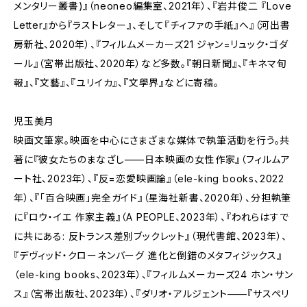
メンタリー叢書)』（neoneo編集室、2021年）、『岩井俊二 『Love
Letter』から『ラストレター』、そして『チィファの手紙』へ』（河出書
房新社、2020年）、『フィルムメーカーズ21 ジャン=リュック・ゴダ
ール』（宮帯出版社、2020年）など多数。『朝日新聞』、『キネマ旬
報』、『文藝』、『ユリイカ』、『文學界』などに寄稿。
児玉美月
映画文筆家。映画を中心にさまざまな媒体で執筆活動を行う。共
著に『彼女たちのまなざし——日本映画の女性作家』（フィルムア
ート社、2023年）、『反=恋愛映画論』（ele-king books、2022
年）、『「百合映画」完全ガイド』（星海社新書、2020年）、分担執筆
に『ロウ・イエ 作家主義』（A PEOPLE、2023年）、『われらはすで
に共にある: 反トランス差別ブックレット』（現代書館、2023年）、
『デヴィッド・クローネンバーグ 進化と倒錯のメタフィジックス』
（ele-king books、2023年）、『フィルムメーカーズ24 ホン・サン
ス』（宮帯出版社、2023年）、『ダリオ・アルジェント——『サスペリ