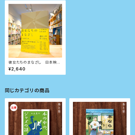
彼女たちのまなざし 日本映画
の女性作家
¥2,640
同じカテゴリの商品