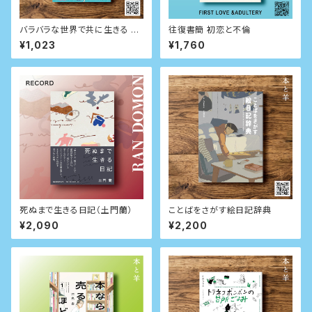
バラバラな世界で共に生きる リ
往復書簡 初恋と不倫
チャード・ローティの哲学 (NHK
¥1,023
¥1,760
出版新書)
死ぬまで生きる日記（土門蘭）
ことばをさがす絵日記辞典
¥2,090
¥2,200