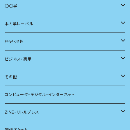
商いとは
母の友
〇〇学
ユリイカ
動物
本と羊レーベル
現代思想
自然
電子版（EPub）
歴史・地理
新潮
科学
電子版（PDF）
歴史
ビジネス・実用
別冊太陽
社会
地理
雷鳥社辞典シリーズ
その他
哲学
珈琲
コンピュータ・デジタル・インターネット
医学
雑貨
ZINE・リトルプレス
看護学
心理学
電子版（EPub）
配信チケット