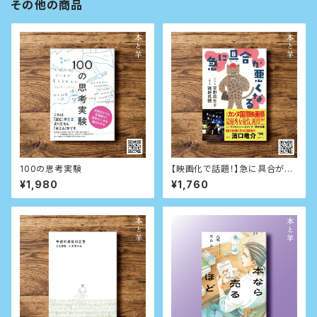
その他の商品
100の思考実験
【映画化で話題！】急に具合が悪
くなる
¥1,980
¥1,760