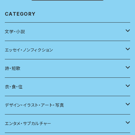
CATEGORY
文学・小説
日本
エッセイ・ノンフィクション
海外
エッセイ
詩・短歌
日本語
日記
詩
衣・食・住
文学理論
ノンフィクション
短歌
着る
デザイン・イラスト・アート・写真
評論
その他
その他
食べる
デザイン
エンタメ・サブカルチャー