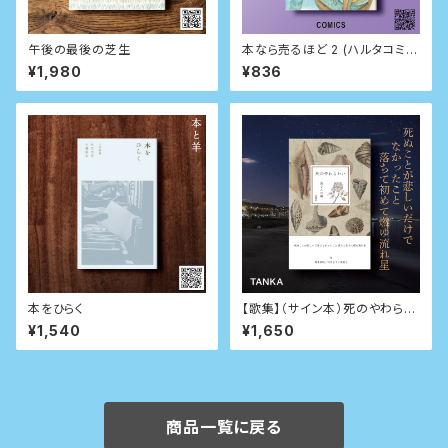
午後の最後の芝生
本なら売るほど 2 (ハルタコミッ
クス)
¥1,980
¥836
本をひらく
【歌集】（サイン本）死のやわらか
い（本と羊特別直筆短歌・イラス
¥1,540
¥1,650
ト入り）
商品一覧に戻る