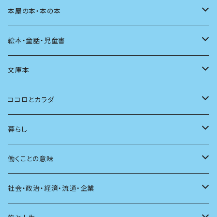
料理
文章術
評論
住う
イラスト
映画
本屋の本・本の本
発酵・麹
言葉
その他
アート
音楽
本屋さんの本
絵本・童話・児童書
言語
写真
マンガ
本の本
小さいお子さん向け
文庫本
批評
その他
テレビ
読書
自分で読めるようになったら
男性作家
ココロとカラダ
アンソロジー
インテリア
ラジオ
大人も楽しい絵本
女性作家
フェミニズム
暮らし
自伝・伝記
ファッション
マガジン
海外絵本
その他
カウンセリング
料理
働くことの意味
建築
その他
童話
人間関係
育児
仕事のヒント
社会・政治・経済・流通・企業