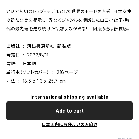
アジア人初のトップ・モデルとして世界のモードを席巻。日本女性
の新たな美を提示し、異なるジャンルを横断した山口小夜子。時
代の最先端を走り続けた軌跡よみがえる！ 図版多数。新装版。
出版社 ‏ : ‎ 河出書房新社; 新装版
発売日 ‏ : ‎ 2022/8/11
言語 ‏ : ‎ 日本語
単行本（ソフトカバー） ‏ : ‎ 216ページ
寸法 ‏ : ‎ 18.5 x 1.3 x 25.7 cm
International shipping available
Add to cart
日本国内にお住まいの方向け