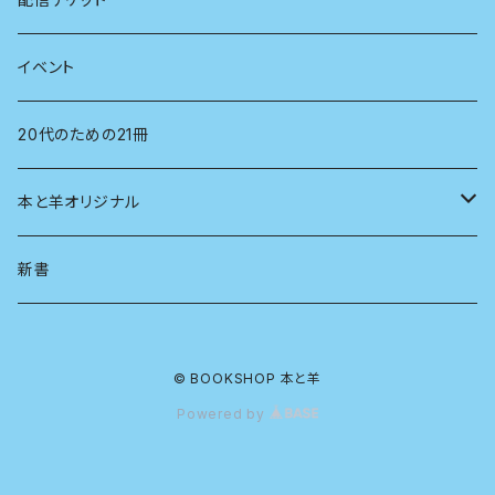
経営学
電子版（PDF）
イベント
言語学
20代のための21冊
法律
本と羊オリジナル
人類学
アロマスプレー
新書
生物
© BOOKSHOP 本と羊
物理
Powered by
政治