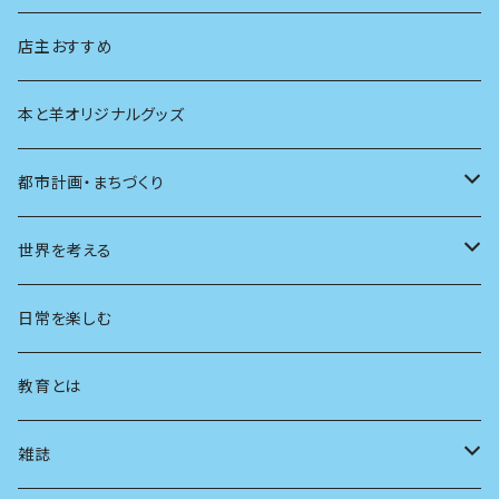
生物
創元社 シリーズ「あいだで考える」
店主おすすめ
本と羊オリジナルグッズ
都市計画・まちづくり
都市
世界を考える
地方
思想
日常を楽しむ
まちづくり
教育とは
コミュニティ
雑誌