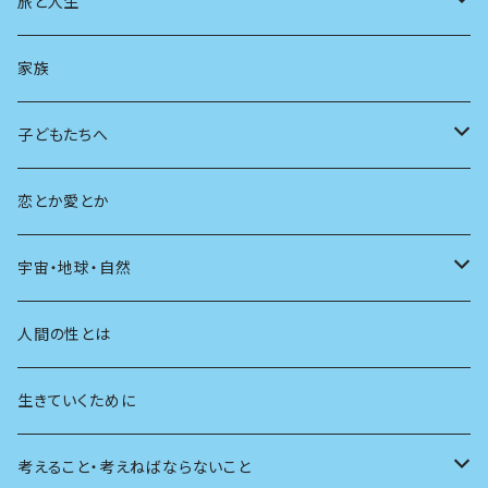
スポーツ
アニメ
その他
健康
日常生活
過去
旅と人生
AIと社会
日本の芸能
学ぶ楽しみ
現在
旅
家族
広告
未来
人生
子どもたちへ
教育
恋とか愛とか
友達
宇宙・地球・自然
学校
動物
人間の性とは
植物
生きていくために
天体
考えること・考えねばならないこと