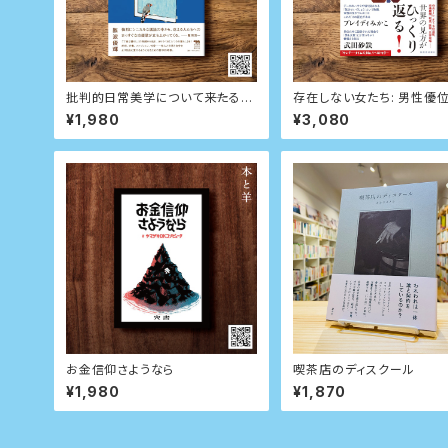
批判的日常美学について――来たるべ
存在しない女たち: 男性優
き「ふつうの暮らし」を求めて
界にひそむ見せかけのファ
¥1,980
¥3,080
暴く
お金信仰さようなら
喫茶店のディスクール
¥1,980
¥1,870