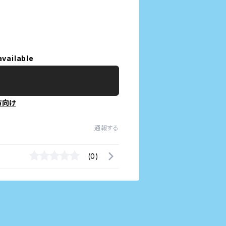
available
方向け
通報する
(0)