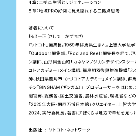
４章：二拠点生活とリジェネレーション
５章：地域PRの好例に見え隠れする二拠点思考
著者について
指出一正（さしで かずまさ）
『ソトコト』編集長。1969年群馬県生まれ。上智大学
『Outdoor』編集部、『Rod and Reel』編集長を経
ン講師、山形県金山町「カネヤマノジカンデザインスクー
コトアカデミー」メイン講師、福島相双復興推進機構「ふ
師、秋田県鹿角市「かづコトアカデミー」メイン講師、群馬
チン『GINGHAM（ギンガム）』」プロデューサーをはじ
閣官房、総務省、国土交通省、農林水産省、環境省など
「2025年大阪・関西万博日本館」クリエイター。上智大学
2024」実行委員長。著書に『ぼくらは地方で幸せを見つけ
出版社 ‏ : ‎ ソトコト・ネットワーク