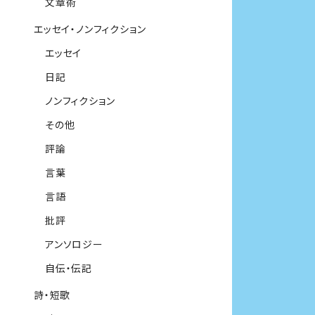
文章術
エッセイ・ノンフィクション
エッセイ
日記
ノンフィクション
その他
評論
言葉
言語
批評
アンソロジー
自伝・伝記
詩・短歌