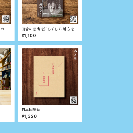
位の世
田舎の思考を知らずして、地方を語
クトを
ることなかれ 過疎地域から考える
¥1,100
日本
日本国憲法
¥1,320