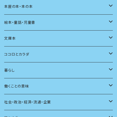
料理
文章術
評論
住う
イラスト
映画
本屋の本・本の本
発酵・麹
言葉
その他
アート
音楽
本屋さんの本
絵本・童話・児童書
言語
写真
マンガ
本の本
小さいお子さん向け
文庫本
批評
その他
テレビ
読書
自分で読めるようになったら
男性作家
ココロとカラダ
アンソロジー
インテリア
ラジオ
大人も楽しい絵本
女性作家
フェミニズム
暮らし
自伝・伝記
ファッション
マガジン
海外絵本
その他
カウンセリング
料理
働くことの意味
建築
その他
童話
人間関係
育児
仕事のヒント
社会・政治・経済・流通・企業