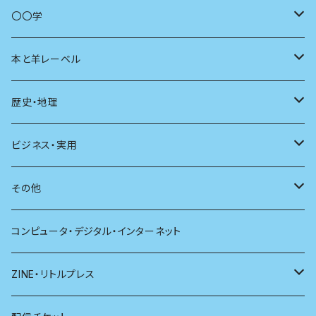
商いとは
母の友
〇〇学
ユリイカ
動物
本と羊レーベル
現代思想
自然
電子版（EPub）
歴史・地理
新潮
科学
電子版（PDF）
歴史
ビジネス・実用
別冊太陽
社会
地理
雷鳥社辞典シリーズ
その他
哲学
珈琲
コンピュータ・デジタル・インターネット
医学
雑貨
ZINE・リトルプレス
看護学