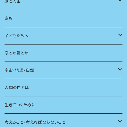
スポーツ
アニメ
その他
健康
日常生活
過去
旅と人生
AIと社会
日本の芸能
学ぶ楽しみ
現在
旅
家族
広告
未来
人生
子どもたちへ
教育
恋とか愛とか
友達
宇宙・地球・自然
学校
動物
人間の性とは
植物
生きていくために
天体
考えること・考えねばならないこと