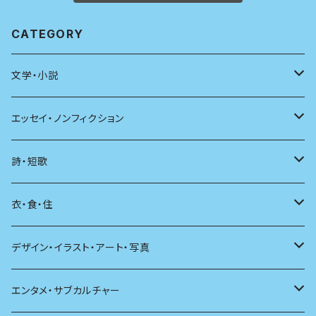
CATEGORY
文学・小説
日本
エッセイ・ノンフィクション
海外
エッセイ
詩・短歌
日本語
日記
詩
衣・食・住
文学理論
ノンフィクション
短歌
着る
デザイン・イラスト・アート・写真
評論
その他
その他
食べる
デザイン
エンタメ・サブカルチャー