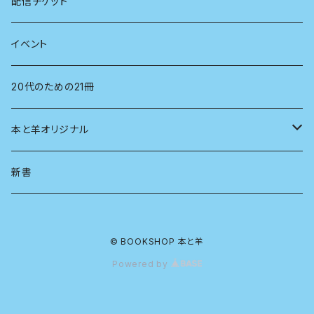
心理学
電子版（EPub）
配信チケット
経営学
電子版（PDF）
イベント
言語学
20代のための21冊
法律
本と羊オリジナル
人類学
アロマスプレー
新書
生物
© BOOKSHOP 本と羊
物理
Powered by
政治