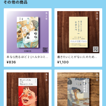
その他の商品
本なら売るほど 2 (ハルタコミッ
書きたいことがない人のための
クス)
日記入門 (星海社新書)
¥836
¥1,100