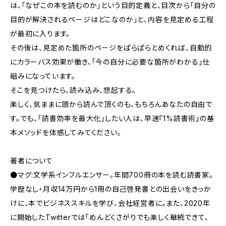
は、「なぜこの本を読むのか」という目的定義と、目次から「自分の
目的が解決されるページはどこなのか」と、内容を見定める工程
が最初に入ります。
その後は、見定めた箇所のページをぱらぱらとめくれば、自動的
にカラーバス効果が働き、「今の自分に必要な箇所がわかる」仕
組みになっています。
そこを見つけたら、読み込み、想起する。
楽しく、気ままに頭から読んで頂くのも、もちろんあなたの自由で
す。でも、「読書効率を最大化」したい人は、早速『1%読書術』の基
本メソッドを体感してみてください。
著者について
●マグ:文学系インフルエンサー。年間700冊の本を読む読書家。
学歴なし・月収14万円から1冊の自己啓発書との出会いをきっか
けに、本でビジネススキルを学び、会社経営者に。また、2020年
に開始したTwitterでは「めんどくさがりでも楽しく継続できて、