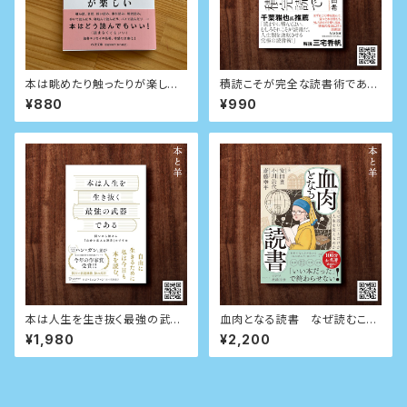
本は眺めたり触ったりが楽しい
積読こそが完全な読書術である
(ちくま文庫)
(ちくま文庫)
¥880
¥990
本は人生を生き抜く最強の武器
血肉となる読書 なぜ読むこと
である 問いから始める「自分を
だけが人生を変えるのか
¥1,980
¥2,200
変える読書」のすすめ