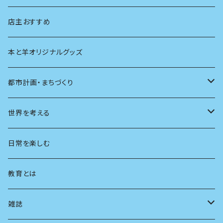
生物
創元社 シリーズ「あいだで考える」
店主おすすめ
本と羊オリジナルグッズ
都市計画・まちづくり
都市
世界を考える
地方
思想
日常を楽しむ
まちづくり
教育とは
コミュニティ
雑誌