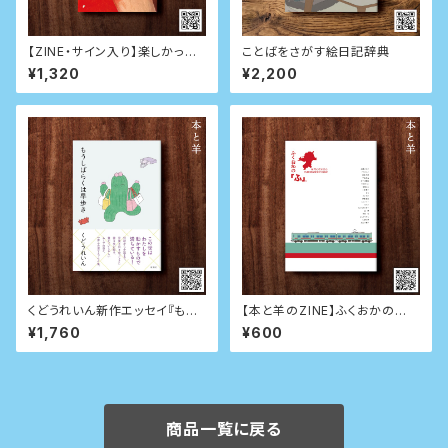
【ZINE・サイン入り】楽しかった
ことばをさがす絵日記辞典
ね でも 呪われていたね
¥1,320
¥2,200
くどうれいん新作エッセイ『もう
【本と羊のZINE】ふくおかの
しばらくは早歩き』
「ふ」。 FUKUOKA SHORT ES
¥1,760
¥600
SAY
商品一覧に戻る