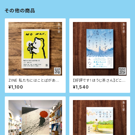
その他の商品
ZINE 私たちにはことばがあっ
【好評です！ほうじ茶さん】どこか
た vol.1〈政治と私〉
でちょっとずつ傷ついてるやさし
¥1,100
¥1,540
いみんなへ