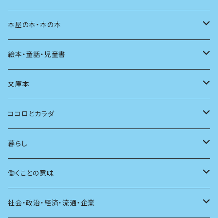
料理
文章術
評論
住う
イラスト
映画
本屋の本・本の本
発酵・麹
言葉
その他
アート
音楽
本屋さんの本
絵本・童話・児童書
言語
写真
マンガ
本の本
小さいお子さん向け
文庫本
批評
その他
テレビ
読書
自分で読めるようになったら
男性作家
ココロとカラダ
アンソロジー
インテリア
ラジオ
大人も楽しい絵本
女性作家
フェミニズム
暮らし
自伝・伝記
ファッション
マガジン
海外絵本
その他
カウンセリング
料理
働くことの意味
建築
その他
童話
人間関係
育児
仕事のヒント
社会・政治・経済・流通・企業