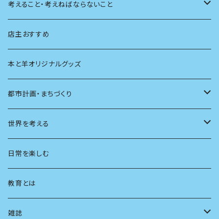
天体
考えること・考えねばならないこと
生物
創元社 シリーズ「あいだで考える」
店主おすすめ
本と羊オリジナルグッズ
都市計画・まちづくり
都市
世界を考える
地方
思想
日常を楽しむ
まちづくり
教育とは
コミュニティ
雑誌