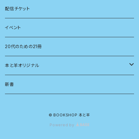
看護学
心理学
電子版（EPub）
配信チケット
経営学
電子版（PDF）
イベント
言語学
20代のための21冊
法律
本と羊オリジナル
人類学
アロマスプレー
新書
生物
© BOOKSHOP 本と羊
物理
Powered by