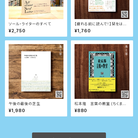
ソール・ライターのすべて
【疲れる前に読んで！】栞をはさ
むように休めばいい
¥2,750
¥1,760
午後の最後の芝生
松本隆 言葉の教室 (ちくま文
庫)
¥1,980
¥880