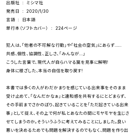
出版社 ‏ : ‎ ミシマ社
発売日 ‏ : ‎ 2020/1/30
言語 ‏ : ‎ 日本語
単行本（ソフトカバー） ‏ : ‎ 224ページ
犯人は、「他者の不可解な行動」や「社会の空気」にあらず……
共感、個性、協調性、正しさ、「みんなが…」
――こうした言葉で、現代人が自らハマる罠を見事に解明!
身体に根ざした、本当の自信を取り戻す!
本書では多くの人がわだかまりを感じている出来事をそのまま
受け止めて、「なんだかなぁ」と違和感を共有するにとどまらず、
その手前までさかのぼり、起きていることを「ただ起きている出来
事」として捉え、その上で何が私とあなたの間にモヤモヤを生じさ
せてしまうのか。そういうふうに考えてみることにしました。良い
悪いを決めるためでも問題を解決するのでもなく、問題を作り出