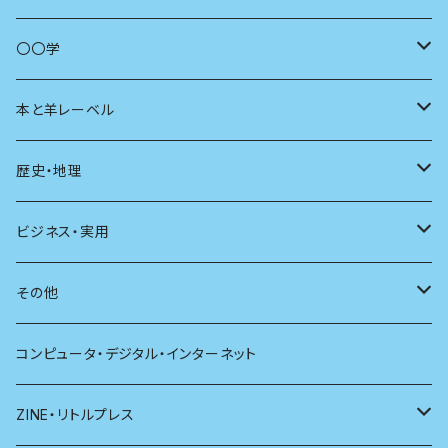
商いとは
母の友
〇〇学
ユリイカ
動物
本と羊レーベル
現代思想
自然
電子版（EPub）
歴史・地理
新潮
科学
電子版（PDF）
歴史
ビジネス・実用
別冊太陽
社会
地理
雷鳥社辞典シリーズ
その他
哲学
珈琲
コンピュータ・デジタル・インターネット
医学
雑貨
ZINE・リトルプレス