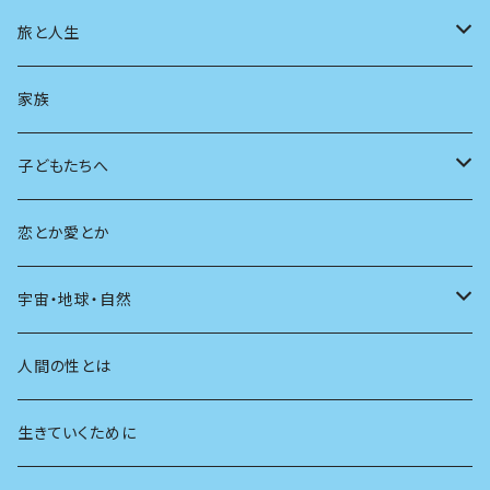
スポーツ
アニメ
その他
健康
日常生活
過去
旅と人生
AIと社会
日本の芸能
学ぶ楽しみ
現在
旅
家族
広告
未来
人生
子どもたちへ
教育
恋とか愛とか
友達
宇宙・地球・自然
学校
動物
人間の性とは
植物
生きていくために