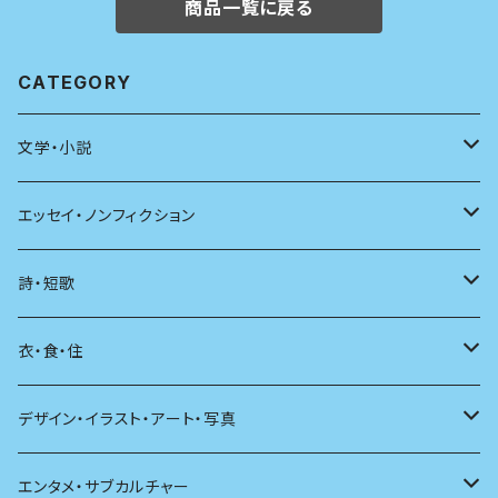
商品一覧に戻る
CATEGORY
文学・小説
日本
エッセイ・ノンフィクション
海外
エッセイ
詩・短歌
日本語
日記
詩
衣・食・住
文学理論
ノンフィクション
短歌
着る
デザイン・イラスト・アート・写真
評論
その他
その他
食べる
デザイン
エンタメ・サブカルチャー