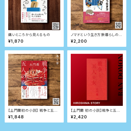
痛いところから見えるもの
ノマドという生き方――旅暮らしの人
類学
¥1,870
¥2,200
【土門蘭初の小説】 戦争と五人
【土門蘭 初の小説】戦争と五人
の女 （河出書房新社版）
の女（サイン本）京都文鳥社版
¥1,848
¥2,420