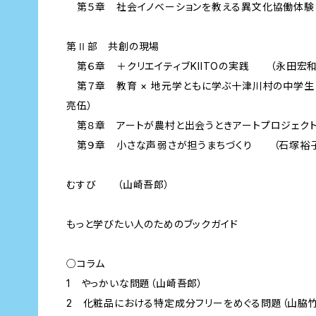
第５章 社会イノベーションを教える――異文化協働体
第Ⅱ部 共創の現場
第６章 ＋クリエイティブ――KIITOの実践 （永田宏和
第７章 教育 × 地元学――ともに学ぶ十津川村の中
亮伍）
第８章 アートが農村と出会うとき――アートプロジェ
第９章 小さな声――弱さが担うまちづくり （石塚裕
むすび （山崎吾郎）
もっと学びたい人のためのブックガイド
○コラム
1 やっかいな問題（山崎吾郎）
2 化粧品における特定成分フリーをめぐる問題（山脇竹