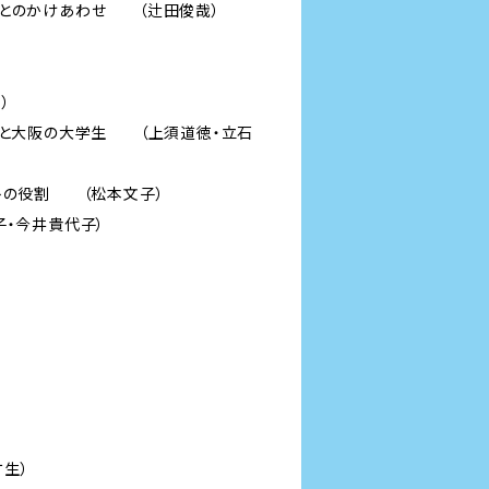
験とのかけあわせ （辻田俊哉）
）
学生と大阪の大学生 （上須道徳・立石
クトの役割 （松本文子）
子・今井貴代子）
生）