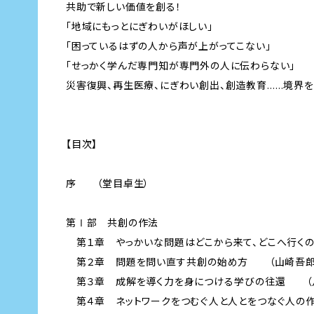
共助で新しい価値を創る！
「地域にもっとにぎわいがほしい」
「困っているはずの人から声が上がってこない」
「せっかく学んだ専門知が専門外の人に伝わらない」
災害復興、再生医療、にぎわい創出、創造教育……境界
【目次】
序 （堂目卓生）
第Ⅰ部 共創の作法
第１章 やっかいな問題はどこから来て、どこへ行く
第２章 問題を問い直す――共創の始め方 （山崎吾郎
第３章 成解を導く力を身につける――学びの往還 （
第４章 ネットワークをつむぐ――人と人とをつなぐ人の