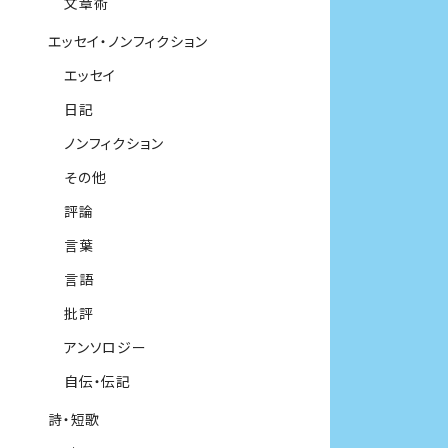
文章術
エッセイ・ノンフィクション
エッセイ
日記
ノンフィクション
その他
評論
言葉
言語
批評
アンソロジー
自伝・伝記
詩・短歌