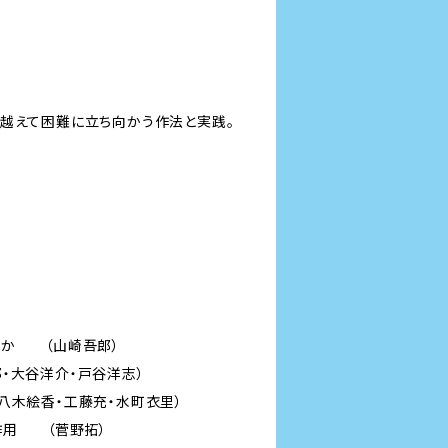
を越えて困難に立ち向かう作法と実践。
のか （山崎吾郎）
・大谷洋介・戸谷洋志）
八木絵香・工藤充・水町衣里）
作用 （菅野拓）