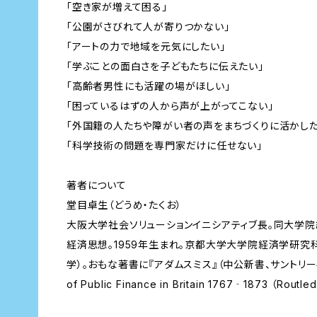
「空き家が増えて困る」
「公園がさびれて人が寄りつかない」
「アートの力で地域を元気にしたい」
「学ぶことの面白さを子どもたちに伝えたい」
「高齢者男性にも活躍の場がほしい」
「困っているはずの人から声が上がってこない」
「外国籍の人たちや障がい者の声をまちづくりに活かした
「科学技術の問題を専門家だけに任せない」
著者について
堂目卓生（どうめ・たくお）
大阪大学社会ソリューションイニシアティブ長。同大学
経済思想。1959年生まれ。京都大学大学院経済学研究
学）。おもな著書に『アダムスミス』（中公新書、サントリー学芸賞）、
of Public Finance in Britain 1767‐1873 （R