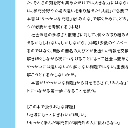
た、それらの知を寄せ集めただけでは大きな力にはなら
は、学問分野や立場の違いを乗り越えた「共創」が必要で
本書は「やっかいな問題」を「みんな」で解くために、どの
クが必要かを考察する〔中略〕
社会課題の多様さと複雑さに対して、個々の取り組み
えるかもしれない。しかしながら、〔中略〕少数のイノベ
るのではなく、無数の無名の人びとが出会い、情報を交換
解きほぐしながら次につなげることによって社会は変革さ
やっかいには違いないが、解けない問題ではない。重要
解こうとするかしないかだ。
本書が「やっかいな問題」から目をそらさず、「みんな」
トにつながる第一歩になることを願う。
【この本で扱うおもな課題】
「地域にもっとにぎわいがほしい」
「せっかく学んだ専門知が専門外の人に伝わらない」