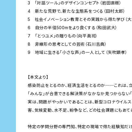
3 「対話ツール」のデザインコンセプト（岩田直樹）
4 新たな荒野で、新たな生態系をつくる（田村太郎）
5 社会イノベーション教育とその実践から得た学び（大
6 自分の半径500mをより良くする（和田武大）
7 「とつユメ」の贈りもの（向平眞司）
8 非線形の思考としての芸術（石川吉典）
9 地域に生きる「小さな声」の一人として（矢吹顕孝）
【本文より】
感染防止をとるのか、経済生活をとるのか──これは、
「みんな」が合意できる解決策がなかなか見つからない「
実は、問題がやっかいであることは、新型コロナウイル
害、気候変動、水不足、紛争など、どの社会課題にもあては
特定の学問分野の専門知、特定の現場で得た経験知だけ