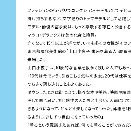
ファッションの街・パリでコレクション・モデルとしてデビ
掛け持ちするなど、文字通りのトップモデルとして活躍し
モデル・俳優の冨永愛は、もっと尊敬する存在と公言する
マツコ・デラックスは美の化身と絶賛。
亡くなって15年以上が経つが、いまも多くの女性がそのフ
東京都現代美術館の「山口小夜子 未来を着る人」展覧会(
来場した。
山口小夜子は、印象的な言葉を数多く残した人でもあっ
「10代は今でいう、引きこもり気味の少女。20代は仕事
つらさで落ち込むこともよくあった。
ダウンしたときは街に出て、様々な本や美術、映画や絵画
そして同じ思い、同じ感性の人たちと出会い、人前に出て
きるようになって、どんどん楽しくなっていった。薄紙を1
るように、少しずつ自由になっていったの」
「着るという意識さえあれば、何でも着ることができるだ