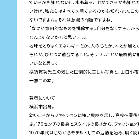
ているかも知れないし、水も着ることができるかも知れ
いけば、私たちはすべてを着ているのかも知れない。こ
ないですよね。それは意識の問題ですよね」
「なにか意図的なものを排除する。自分をなくす――そこか
なんじゃないかなと思います。
地球をとりまくエネルギーとか、人の心とか、木とか風と
それが、ひとつに融合すること。そういうことが最終的に
いいなと思って」
横須賀功光氏の残した圧倒的に美しい写真と、山口小夜
一無二の本。
著者について
横浜市出身。
幼いころからファッションに強い興味を示し、高校卒業
ぶ。170センチの長身とスタイルの良さから、ファッショ
1970年代はじめからモデルとしての活動を始め、瞬く