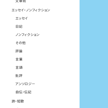
文章術
エッセイ・ノンフィクション
エッセイ
日記
ノンフィクション
その他
評論
言葉
言語
批評
アンソロジー
自伝・伝記
詩・短歌