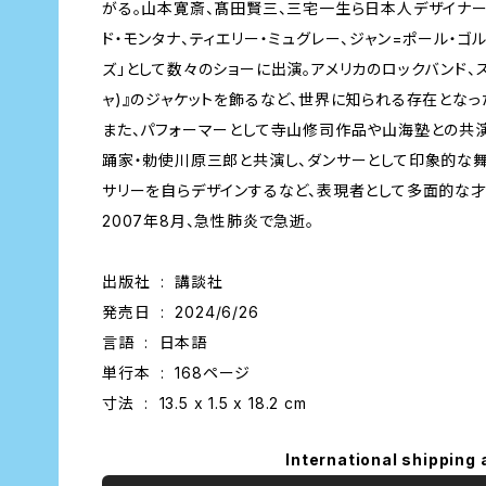
がる。山本寛斎、髙田賢三、三宅一生ら日本人デザイナー
ド・モンタナ、ティエリー・ミュグレー、ジャン=ポール・ゴ
ズ」として数々のショーに出演。アメリカのロックバンド、
ャ)』のジャケットを飾るなど、世界に知られる存在となっ
また、パフォーマーとして寺山修司作品や山海塾との共
踊家・勅使川原三郎と共演し、ダンサーとして印象的な
サリーを自らデザインするなど、表現者として多面的な才
2007年8月、急性肺炎で急逝。
出版社 ‏ : ‎ 講談社
発売日 ‏ : ‎ 2024/6/26
言語 ‏ : ‎ 日本語
単行本 ‏ : ‎ 168ページ
寸法 ‏ : ‎ 13.5 x 1.5 x 18.2 cm
International shipping 