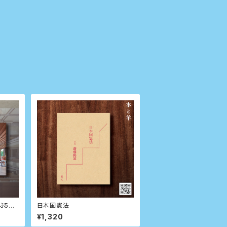
゙50
日本国憲法
¥1,320