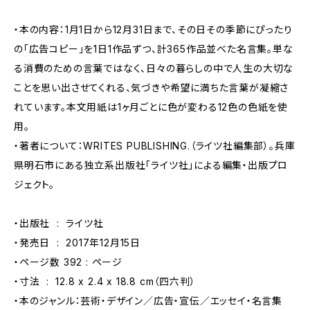
・本の内容：1月1日から12月31日まで、その日その季節にぴったり
の「広告コピー」を1日1作品ずつ、計365作品並べた名言集。単な
る消費のための言葉ではなく、日々の暮らしの中で人生の大切な
ことを思い出させてくれる、気づきや希望に満ちた言葉が凝縮さ
れています。本文用紙は1ヶ月ごとに色が変わる12色の色紙を使
用。
・著者について：WRITES PUBLISHING.（ライツ社編集部）。兵庫
県明石市にある独立系出版社「ライツ社」による編集・出版プロ
ジェクト。
・出版社 ‏ : ‎ ライツ社
・発売日 ‏ : ‎ 2017年12月15日
・ページ数 ‏ : 392ページ
・寸法 ‏ : ‎ 12.8 x 2.4 x 18.8 cm（四六判）
・本のジャンル：芸術・デザイン／広告・宣伝／エッセイ・名言集