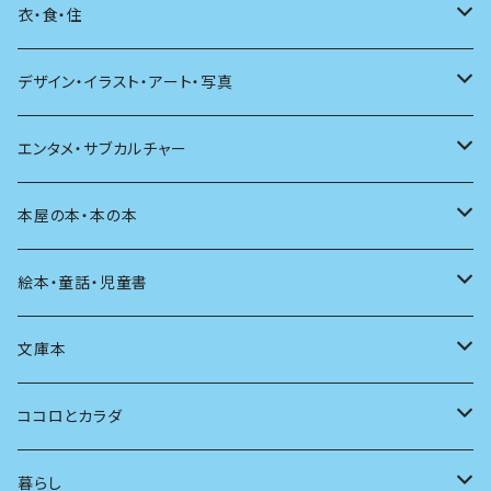
日本語
日記
詩
衣・食・住
文学理論
ノンフィクション
短歌
着る
デザイン・イラスト・アート・写真
評論
その他
その他
食べる
デザイン
エンタメ・サブカルチャー
料理
文章術
評論
住う
イラスト
映画
本屋の本・本の本
発酵・麹
言葉
その他
アート
音楽
本屋さんの本
絵本・童話・児童書
言語
写真
マンガ
本の本
小さいお子さん向け
文庫本
批評
その他
テレビ
読書
自分で読めるようになったら
男性作家
ココロとカラダ
アンソロジー
インテリア
ラジオ
大人も楽しい絵本
女性作家
フェミニズム
暮らし