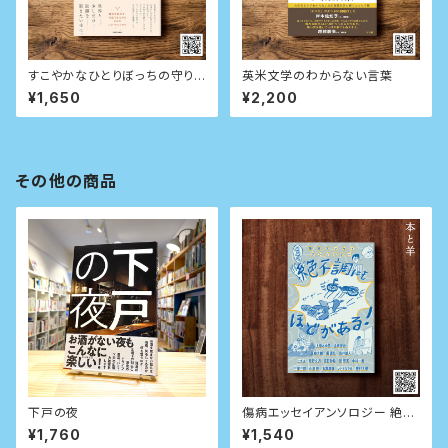
すこやかなひとりぼっちの守り
英米文学のわからない言葉
方
¥1,650
¥2,200
その他の商品
下戸の夜
傷病エッセイアンソロジー 絶不
調にもほどがある！
¥1,760
¥1,540