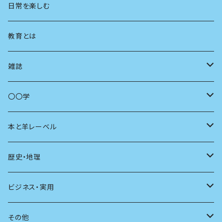
地方
思想
日常を楽しむ
まちづくり
教育とは
コミュニティ
雑誌
商いとは
母の友
〇〇学
ユリイカ
動物
本と羊レーベル
現代思想
自然
電子版（EPub）
歴史・地理
新潮
科学
電子版（PDF）
歴史
ビジネス・実用
別冊太陽
社会
地理
雷鳥社辞典シリーズ
その他