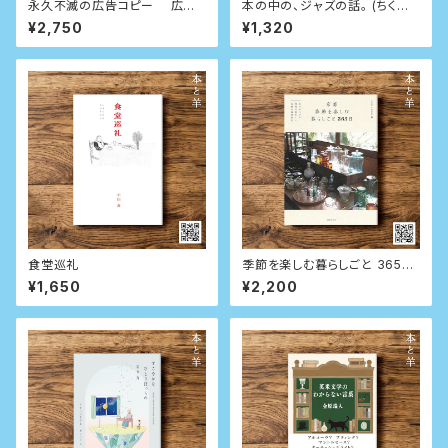
永久不滅の広告コピー 広告
本の中の、ジャズの話。 (ちくま
コピー誕生までの129のドキュメ
文庫)
¥2,750
¥1,320
ント
食堂巡礼
季節を楽しむ暮らしごと 365日
日々の小さな発見が愛おしい古
¥1,650
¥2,200
都の春夏秋冬