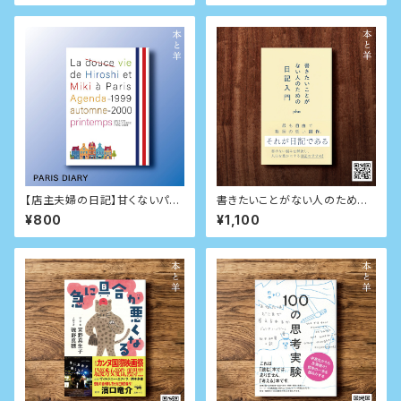
【店主夫婦の日記】甘くないパリ
書きたいことがない人のための
生活日記 1999秋-2000春
日記入門 (星海社新書)
¥800
¥1,100