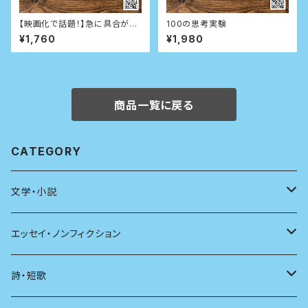
【映画化で話題！】急に具合が悪
100の思考実験
くなる
¥1,760
¥1,980
商品一覧に戻る
CATEGORY
文学・小説
日本
エッセイ・ノンフィクション
海外
エッセイ
詩・短歌