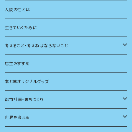
学校
動物
人間の性とは
植物
生きていくために
天体
考えること・考えねばならないこと
生物
創元社 シリーズ「あいだで考える」
店主おすすめ
本と羊オリジナルグッズ
都市計画・まちづくり
都市
世界を考える