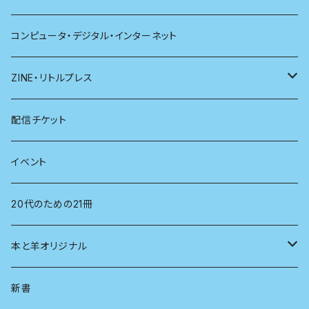
哲学
珈琲
コンピュータ・デジタル・インターネット
医学
雑貨
ZINE・リトルプレス
看護学
心理学
電子版（EPub）
配信チケット
経営学
電子版（PDF）
イベント
言語学
20代のための21冊
法律
本と羊オリジナル
人類学
アロマスプレー
新書