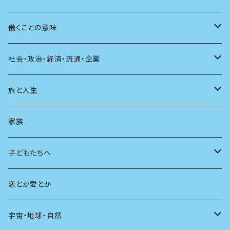
自伝・伝記
ファッション
マガジン
海外絵本
その他
カウンセリング
料理
働くことの意味
建築
その他
童話
人間関係
育児
仕事のヒント
社会・政治・経済・流通・企業
スポーツ
アニメ
その他
健康
日常生活
過去
旅と人生
AIと社会
日本の芸能
学ぶ楽しみ
現在
旅
家族
広告
未来
人生
子どもたちへ
教育
恋とか愛とか
友達
宇宙・地球・自然