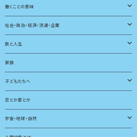
自伝・伝記
ファッション
マガジン
海外絵本
その他
カウンセリング
料理
働くことの意味
建築
その他
童話
人間関係
育児
仕事のヒント
社会・政治・経済・流通・企業
スポーツ
アニメ
その他
健康
日常生活
過去
旅と人生
AIと社会
日本の芸能
学ぶ楽しみ
現在
旅
家族
広告
未来
人生
子どもたちへ
教育
恋とか愛とか
友達
宇宙・地球・自然
学校
動物