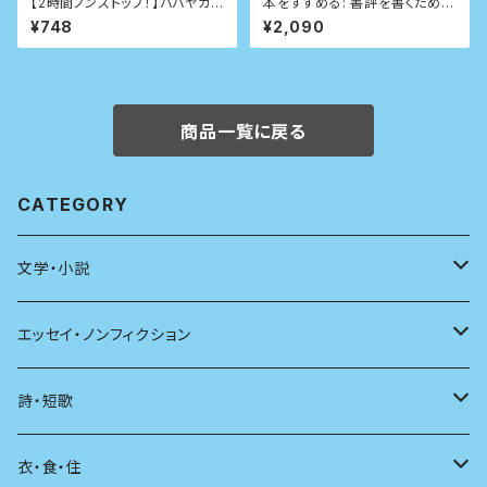
【2時間ノンストップ！】ババヤガ
本をすすめる: 書評を書くための
の夜
技術
¥748
¥2,090
商品一覧に戻る
CATEGORY
文学・小説
日本
エッセイ・ノンフィクション
海外
エッセイ
詩・短歌
日本語
日記
詩
衣・食・住