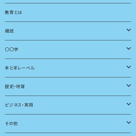
まちづくり
教育とは
コミュニティ
雑誌
商いとは
母の友
〇〇学
ユリイカ
動物
本と羊レーベル
現代思想
自然
電子版（EPub）
歴史・地理
新潮
科学
電子版（PDF）
歴史
ビジネス・実用
別冊太陽
社会
地理
雷鳥社辞典シリーズ
その他