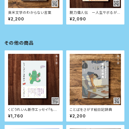
英米文学のわからない言葉
脱力偉人伝 ー人生サボるが勝
ちー
¥2,200
¥2,090
その他の商品
くどうれいん新作エッセイ『もう
ことばをさがす絵日記辞典
しばらくは早歩き』
¥1,760
¥2,200