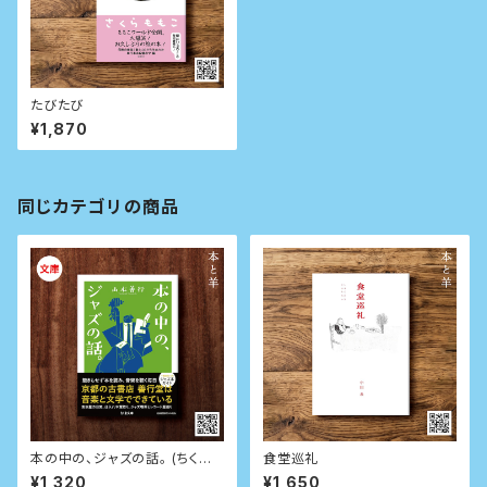
たびたび
¥1,870
同じカテゴリの商品
本の中の、ジャズの話。 (ちくま
食堂巡礼
文庫)
¥1,320
¥1,650