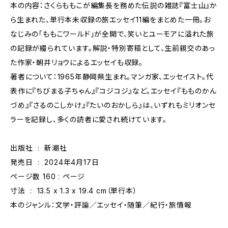
本の内容：さくらももこが編集長を務めた伝説の雑誌『富士山』か
ら生まれた、単行本未収録の旅エッセイ11編をまとめた一冊。お
なじみの「ももこワールド」が全開で、笑いとユーモアに溢れた旅
の記録が綴られています。解説・特別寄稿として、生前親交のあっ
た作家・朝井リョウによるエッセイも収録。
著者について：1965年静岡県生まれ。マンガ家、エッセイスト。代
表作に『ちびまる子ちゃん』『コジコジ』など。エッセイ『もものかん
づめ』『さるのこしかけ』『たいのおかしら』は、いずれもミリオンセ
ラーを記録し、多くの読者に愛され続けています。
出版社 ‏ : ‎ 新潮社
発売日 ‏ : ‎ 2024年4月17日
ページ数 ‏ : 160ページ
寸法 ‏ : ‎ 13.5 x 1.3 x 19.4 cm（単行本）
本のジャンル：文学・評論／エッセイ・随筆／紀行・旅情報