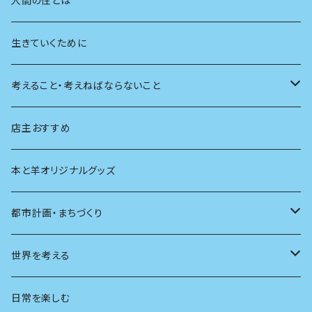
人間の性とは
植物
生きていくために
天体
考えること・考えねばならないこと
生物
創元社 シリーズ「あいだで考える」
店主おすすめ
本と羊オリジナルグッズ
都市計画・まちづくり
都市
世界を考える
地方
思想
日常を楽しむ