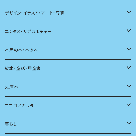
文学理論
ノンフィクション
短歌
着る
デザイン・イラスト・アート・写真
評論
その他
その他
食べる
デザイン
エンタメ・サブカルチャー
料理
文章術
評論
住う
イラスト
映画
本屋の本・本の本
発酵・麹
言葉
その他
アート
音楽
本屋さんの本
絵本・童話・児童書
言語
写真
マンガ
本の本
小さいお子さん向け
文庫本
批評
その他
テレビ
読書
自分で読めるようになったら
男性作家
ココロとカラダ
アンソロジー
インテリア
ラジオ
大人も楽しい絵本
女性作家
フェミニズム
暮らし