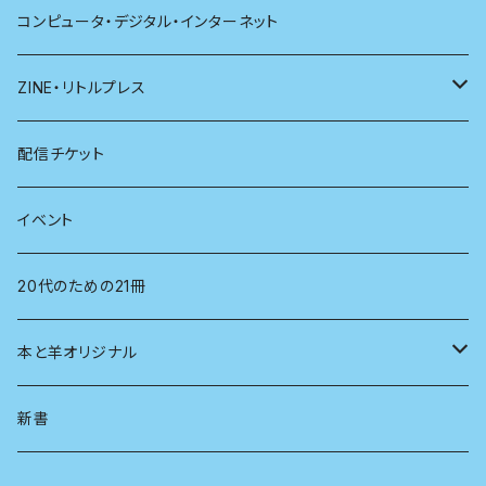
哲学
珈琲
コンピュータ・デジタル・インターネット
医学
雑貨
ZINE・リトルプレス
看護学
心理学
電子版（EPub）
配信チケット
経営学
電子版（PDF）
イベント
言語学
20代のための21冊
法律
本と羊オリジナル
人類学
アロマスプレー
新書
生物