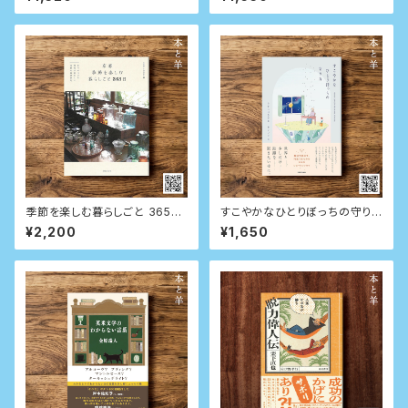
季節を楽しむ暮らしごと 365日
すこやかなひとりぼっちの守り
日々の小さな発見が愛おしい古
方
¥2,200
¥1,650
都の春夏秋冬