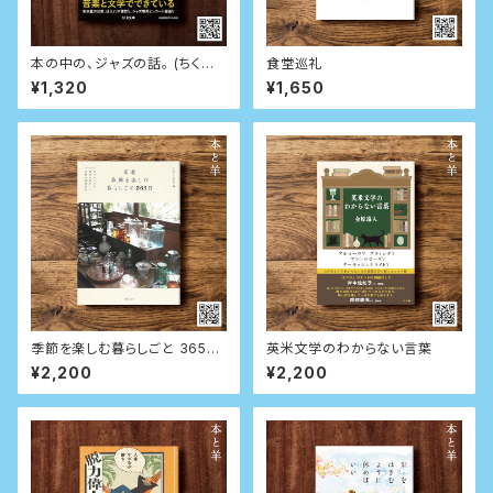
本の中の、ジャズの話。 (ちくま
食堂巡礼
文庫)
¥1,320
¥1,650
季節を楽しむ暮らしごと 365日
英米文学のわからない言葉
日々の小さな発見が愛おしい古
¥2,200
¥2,200
都の春夏秋冬