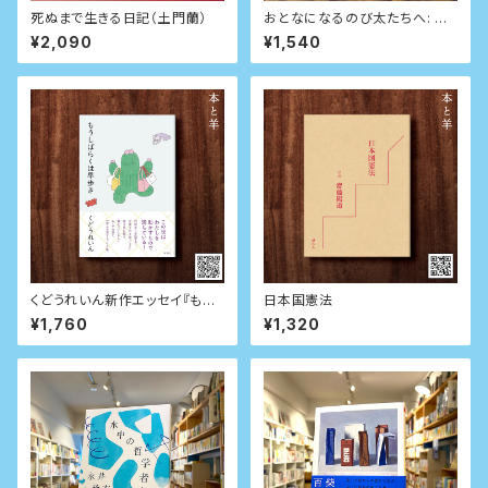
死ぬまで生きる日記（土門蘭）
おとなになるのび太たちへ: 人
生を変える『ドラえもん』セレク
¥2,090
¥1,540
ション
くどうれいん新作エッセイ『もう
日本国憲法
しばらくは早歩き』
¥1,760
¥1,320