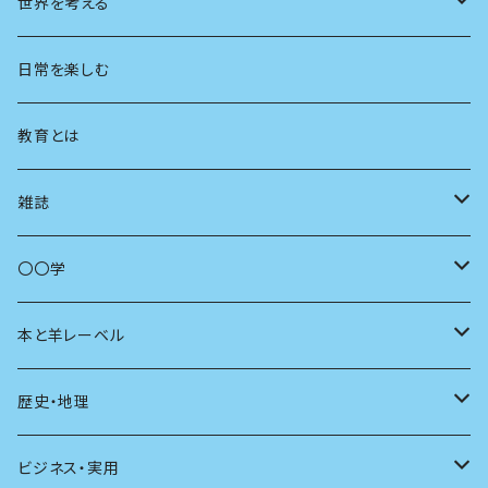
都市
世界を考える
地方
思想
日常を楽しむ
まちづくり
教育とは
コミュニティ
雑誌
商いとは
母の友
〇〇学
ユリイカ
動物
本と羊レーベル
現代思想
自然
電子版（EPub）
歴史・地理
新潮
科学
電子版（PDF）
歴史
ビジネス・実用