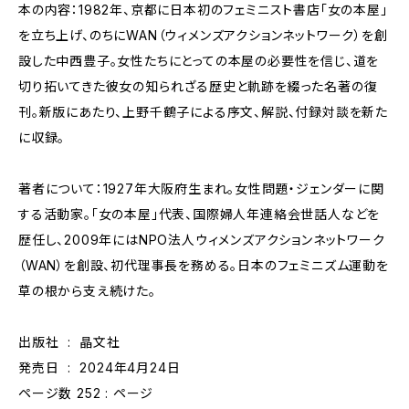
本の内容：1982年、京都に日本初のフェミニスト書店「女の本屋」
を立ち上げ、のちにWAN（ウィメンズアクションネットワーク）を創
設した中西豊子。女性たちにとっての本屋の必要性を信じ、道を
切り拓いてきた彼女の知られざる歴史と軌跡を綴った名著の復
刊。新版にあたり、上野千鶴子による序文、解説、付録対談を新た
に収録。
著者について：1927年大阪府生まれ。女性問題・ジェンダーに関
する活動家。「女の本屋」代表、国際婦人年連絡会世話人などを
歴任し、2009年にはNPO法人ウィメンズアクションネットワーク
（WAN）を創設、初代理事長を務める。日本のフェミニズム運動を
草の根から支え続けた。
出版社 ‏ : ‎ 晶文社
発売日 ‏ : ‎ 2024年4月24日
ページ数 ‏ : 252ページ