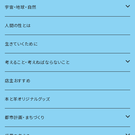
友達
宇宙・地球・自然
学校
動物
人間の性とは
植物
生きていくために
天体
考えること・考えねばならないこと
生物
創元社 シリーズ「あいだで考える」
店主おすすめ
本と羊オリジナルグッズ
都市計画・まちづくり