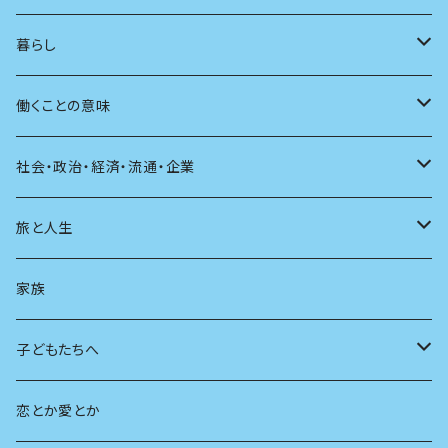
アンソロジー
インテリア
ラジオ
大人も楽しい絵本
女性作家
フェミニズム
暮らし
自伝・伝記
ファッション
マガジン
海外絵本
その他
カウンセリング
料理
働くことの意味
建築
その他
童話
人間関係
育児
仕事のヒント
社会・政治・経済・流通・企業
スポーツ
アニメ
その他
健康
日常生活
過去
旅と人生
AIと社会
日本の芸能
学ぶ楽しみ
現在
旅
家族
広告
未来
人生
子どもたちへ
教育
恋とか愛とか