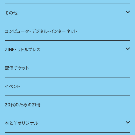
別冊太陽
社会
地理
雷鳥社辞典シリーズ
その他
哲学
珈琲
コンピュータ・デジタル・インターネット
医学
雑貨
ZINE・リトルプレス
看護学
心理学
電子版（EPub）
配信チケット
経営学
電子版（PDF）
イベント
言語学
20代のための21冊
法律
本と羊オリジナル