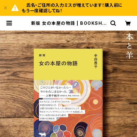
氏名・ご住所の入力ミスが増えています！購入前に
もう一度確認してね！
新版 女の本屋の物語 | BOOKSHO
P 本と羊