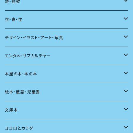
海外
エッセイ
詩・短歌
日本語
日記
詩
衣・食・住
文学理論
ノンフィクション
短歌
着る
デザイン・イラスト・アート・写真
評論
その他
その他
食べる
デザイン
エンタメ・サブカルチャー
料理
文章術
評論
住う
イラスト
映画
本屋の本・本の本
発酵・麹
言葉
その他
アート
音楽
本屋さんの本
絵本・童話・児童書
言語
写真
マンガ
本の本
小さいお子さん向け
文庫本
批評
その他
テレビ
読書
自分で読めるようになったら
男性作家
ココロとカラダ