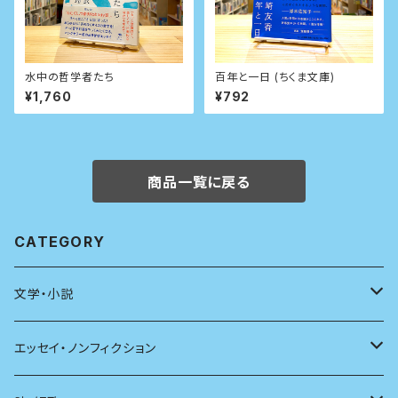
水中の哲学者たち
百年と一日 (ちくま文庫)
¥1,760
¥792
商品一覧に戻る
CATEGORY
文学・小説
日本
エッセイ・ノンフィクション