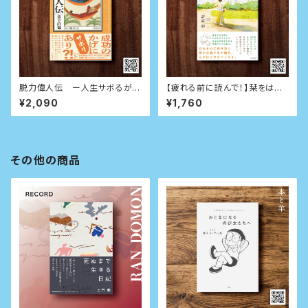
脱力偉人伝 ー人生サボるが勝
【疲れる前に読んで！】栞をはさ
ちー
むように休めばいい
¥2,090
¥1,760
その他の商品