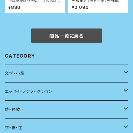
子は親を救うために「心の病」に
死ぬまで生きる日記（土門蘭）
なる (ちくま文庫)
¥880
¥2,090
商品一覧に戻る
CATEGORY
文学・小説
日本
エッセイ・ノンフィクション
海外
エッセイ
詩・短歌
日本語
日記
詩
衣・食・住