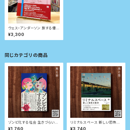
ウェス・アンダーソン 旅する優雅
な空想家
¥3,300
同じカテゴリの商品
ゾンビ化する社会 生きづらい時
リミナルスペース 新しい恐怖の
代をサバイブする
美学
¥1,760
¥3,740