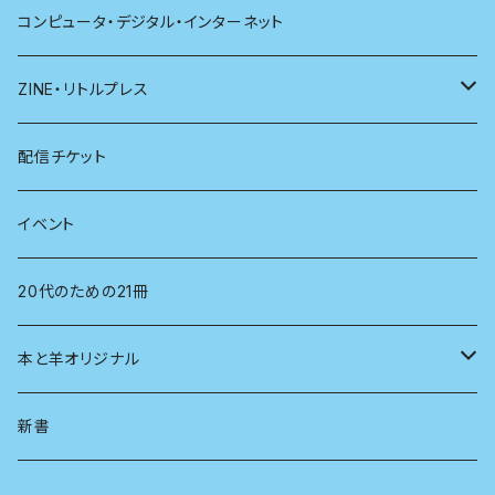
哲学
珈琲
コンピュータ・デジタル・インターネット
医学
雑貨
ZINE・リトルプレス
看護学
心理学
電子版（EPub）
配信チケット
経営学
電子版（PDF）
イベント
言語学
20代のための21冊
法律
本と羊オリジナル
人類学
アロマスプレー
新書
生物