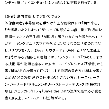
ンデー』紙、『カイエ・デュ・シネマ』誌などに寄稿を行っている。
【訳者】 島内哲朗(しまうち・てつろう)
映像翻訳者。字幕翻訳を手がけた主な劇映画には「朝が来る」
「大怪獣のあとしまつ」「ザ・ファブル 殺さない殺し屋」「海辺の映
画館―キネマの玉手箱」「AI崩壊」「護られなかった者たちへ」「さ
がす」「キングダム」「スマホを落としただけなのに」「愛のむきだ
し」「チワワちゃん」「野火」「サウダーヂ」「GANTZ」「忍たま乱太
郎」等がある。翻訳した書籍には、フランク・ローズ『のめりこませ
る技術 誰が物語を操るのか』、カール・イグレシアス『「感情」から
書く脚本術 心を奪って釘づけにする物語の書き方』『脚本を書く
ための101の習慣 創作の神様との付き合い方』、シーラ・カーラ
ン・バーナード『ドキュメンタリー・ストーリーテリング[増補改訂
版]』、ジェシカ・ブロディ『Save the Catの法則で売れる小説を
書く』(以上、フィルムアート社)等がある。