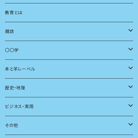
まちづくり
教育とは
コミュニティ
雑誌
商いとは
母の友
〇〇学
ユリイカ
動物
本と羊レーベル
現代思想
自然
電子版（EPub）
歴史・地理
新潮
科学
電子版（PDF）
歴史
ビジネス・実用
別冊太陽
社会
地理
雷鳥社辞典シリーズ
その他