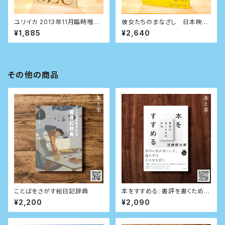
ユリイカ 2013年11月臨時増刊
彼女たちのまなざし 日本映画
号 総特集=小津安二郎 生誕110
の女性作家
¥1,885
¥2,640
年/没後50年
その他の商品
ことばをさがす絵日記辞典
本をすすめる: 書評を書くための
技術
¥2,200
¥2,090