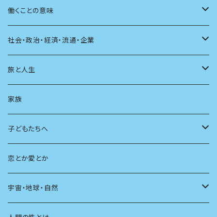
自伝・伝記
ファッション
マガジン
海外絵本
その他
カウンセリング
料理
働くことの意味
建築
その他
童話
人間関係
育児
仕事のヒント
社会・政治・経済・流通・企業
スポーツ
アニメ
その他
健康
日常生活
過去
旅と人生
AIと社会
日本の芸能
学ぶ楽しみ
現在
旅
家族
広告
未来
人生
子どもたちへ
教育
恋とか愛とか
友達
宇宙・地球・自然
学校
動物