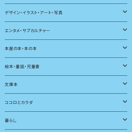
文学理論
ノンフィクション
短歌
着る
デザイン・イラスト・アート・写真
評論
その他
その他
食べる
デザイン
エンタメ・サブカルチャー
料理
文章術
評論
住う
イラスト
映画
本屋の本・本の本
発酵・麹
言葉
その他
アート
音楽
本屋さんの本
絵本・童話・児童書
言語
写真
マンガ
本の本
小さいお子さん向け
文庫本
批評
その他
テレビ
読書
自分で読めるようになったら
男性作家
ココロとカラダ
アンソロジー
インテリア
ラジオ
大人も楽しい絵本
女性作家
フェミニズム
暮らし