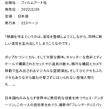
出版社 ‏ : ‎ フィルムアート社
発売日 ‏ : ‎ 2022/2/26
言語 ‏ : ‎ 日本語
単行本 ‏ : ‎ 223ページ
「映画を作るというのは、混沌を整頓しようとしながら、同時に新
しい混沌を生み出してしまうことなのです」
ポップかつシニカル、そして大胆な脚本。キャッチーな色彩とディ
テールで構築されたセットや小道具の数々。精巧な構図とカメラ
移動で生み出されるマジカルな空間演出。そしてひとクセもふた
クセもありながら誰もが愛さずにはいられない登場人物た
ち……。
日本国内のみならず世界中に熱狂的な信者を持つウェス・アンダ
ーソン。この一人の芸術家をめぐり、最新作『フレンチ・ディスパッ