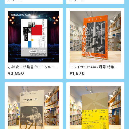
小津安二郎発言クロニクル 190
ユリイカ2024年2月号 特集＝
3~1963
クレイジーキャッツの時代
¥3,850
¥1,870