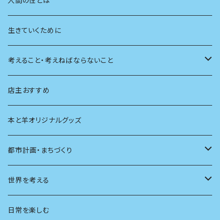
人間の性とは
植物
生きていくために
天体
考えること・考えねばならないこと
生物
創元社 シリーズ「あいだで考える」
店主おすすめ
本と羊オリジナルグッズ
都市計画・まちづくり
都市
世界を考える
地方
思想
日常を楽しむ