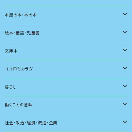
料理
文章術
評論
住う
イラスト
映画
本屋の本・本の本
発酵・麹
言葉
その他
アート
音楽
本屋さんの本
絵本・童話・児童書
言語
写真
マンガ
本の本
小さいお子さん向け
文庫本
批評
その他
テレビ
読書
自分で読めるようになったら
男性作家
ココロとカラダ
アンソロジー
インテリア
ラジオ
大人も楽しい絵本
女性作家
フェミニズム
暮らし
自伝・伝記
ファッション
マガジン
海外絵本
その他
カウンセリング
料理
働くことの意味
建築
その他
童話
人間関係
育児
仕事のヒント
社会・政治・経済・流通・企業