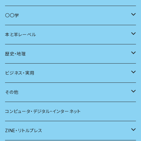
商いとは
母の友
〇〇学
ユリイカ
動物
本と羊レーベル
現代思想
自然
電子版（EPub）
歴史・地理
新潮
科学
電子版（PDF）
歴史
ビジネス・実用
別冊太陽
社会
地理
雷鳥社辞典シリーズ
その他
哲学
珈琲
コンピュータ・デジタル・インターネット
医学
雑貨
ZINE・リトルプレス