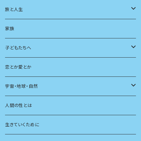
スポーツ
アニメ
その他
健康
日常生活
過去
旅と人生
AIと社会
日本の芸能
学ぶ楽しみ
現在
旅
家族
広告
未来
人生
子どもたちへ
教育
恋とか愛とか
友達
宇宙・地球・自然
学校
動物
人間の性とは
植物
生きていくために