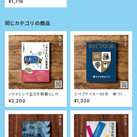
¥1,716
同じカテゴリの商品
ノマドという生き方――旅暮らしの人
スペクテイター56号 場づくり
類学
のヒント
¥2,200
¥1,320