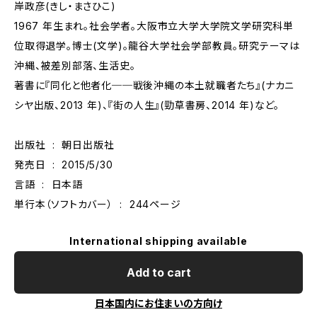
岸政彦(きし・まさひこ)
1967 年生まれ。社会学者。大阪市立大学大学院文学研究科単
位取得退学。博士(文学)。龍谷大学社会学部教員。研究テーマは
沖縄、被差別部落、生活史。
著書に『同化と他者化──戦後沖縄の本土就職者たち』(ナカニ
シヤ出版、2013 年)、『街の人生』(勁草書房、2014 年)など。
出版社 ‏ : ‎ 朝日出版社
発売日 ‏ : ‎ 2015/5/30
言語 ‏ : ‎ 日本語
単行本（ソフトカバー） ‏ : ‎ 244ページ
International shipping available
Add to cart
日本国内にお住まいの方向け