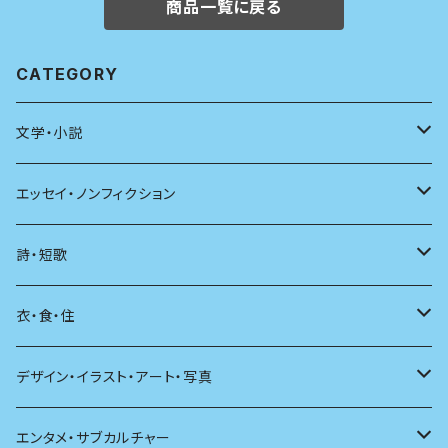
商品一覧に戻る
CATEGORY
文学・小説
日本
エッセイ・ノンフィクション
海外
エッセイ
詩・短歌
日本語
日記
詩
衣・食・住
文学理論
ノンフィクション
短歌
着る
デザイン・イラスト・アート・写真
評論
その他
その他
食べる
デザイン
エンタメ・サブカルチャー