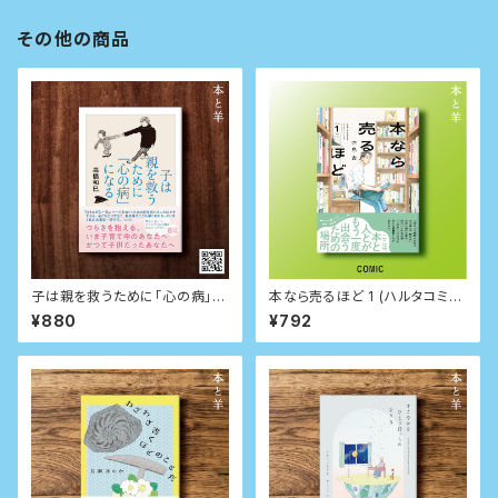
その他の商品
子は親を救うために「心の病」に
本なら売るほど 1 (ハルタコミッ
なる (ちくま文庫)
クス)
¥880
¥792