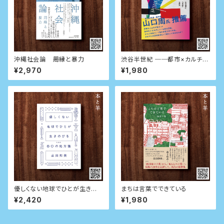
沖縄社会論 ――周縁と暴力
渋谷半世紀 ──都市×カルチャ
ー×未来
¥2,970
¥1,980
優しくない地球でひとが生きの
まちは言葉でできている
びるための80の処方箋
¥2,420
¥1,980