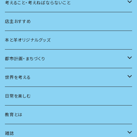
天体
考えること・考えねばならないこと
生物
創元社 シリーズ「あいだで考える」
店主おすすめ
本と羊オリジナルグッズ
都市計画・まちづくり
都市
世界を考える
地方
思想
日常を楽しむ
まちづくり
教育とは
コミュニティ
雑誌