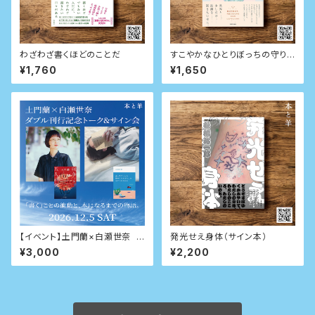
わざわざ書くほどのことだ
すこやかなひとりぼっちの守り
方
¥1,760
¥1,650
【イベント】土門蘭×白瀬世奈 ダ
発光せえ身体（サイン本）
ブル刊行記念トーク&サイン会
¥3,000
¥2,200