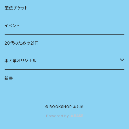
看護学
心理学
電子版（EPub）
配信チケット
経営学
電子版（PDF）
イベント
言語学
20代のための21冊
法律
本と羊オリジナル
人類学
アロマスプレー
新書
生物
© BOOKSHOP 本と羊
物理
Powered by