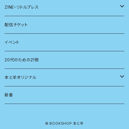
医学
雑貨
ZINE・リトルプレス
看護学
心理学
電子版（EPub）
配信チケット
経営学
電子版（PDF）
イベント
言語学
20代のための21冊
法律
本と羊オリジナル
人類学
アロマスプレー
新書
生物
© BOOKSHOP 本と羊