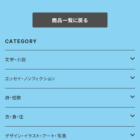
商品一覧に戻る
CATEGORY
文学・小説
日本
エッセイ・ノンフィクション
海外
エッセイ
詩・短歌
日本語
日記
詩
衣・食・住
文学理論
ノンフィクション
短歌
着る
デザイン・イラスト・アート・写真