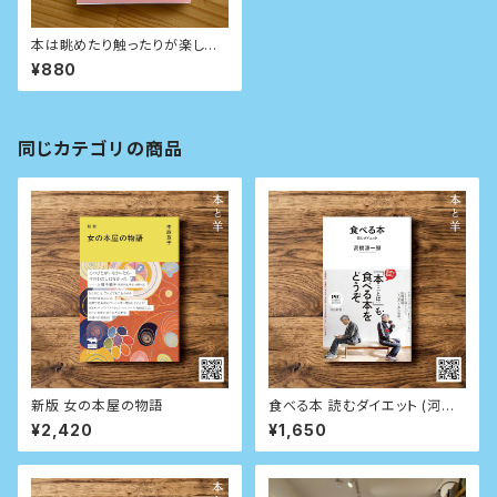
本は眺めたり触ったりが楽しい
(ちくま文庫)
¥880
同じカテゴリの商品
新版 女の本屋の物語
食べる本 読むダイエット (河出
新書)
¥2,420
¥1,650