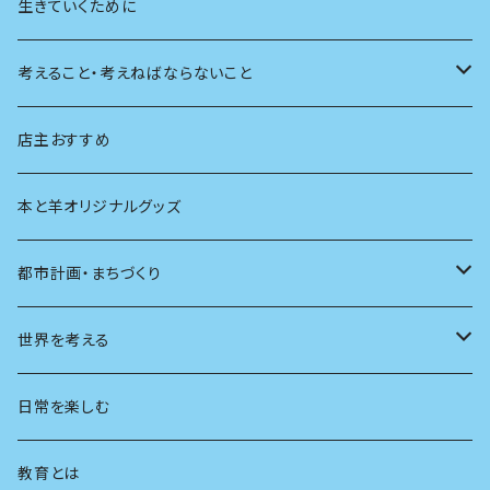
植物
生きていくために
天体
考えること・考えねばならないこと
生物
創元社 シリーズ「あいだで考える」
店主おすすめ
本と羊オリジナルグッズ
都市計画・まちづくり
都市
世界を考える
地方
思想
日常を楽しむ
まちづくり
教育とは