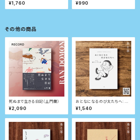
(ちくま文庫)
¥1,760
¥990
その他の商品
死ぬまで生きる日記（土門蘭）
おとなになるのび太たちへ: 人
生を変える『ドラえもん』セレク
¥2,090
¥1,540
ション