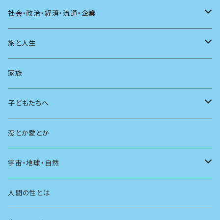
建築
その他
童話
人間関係
育児
仕事のヒント
社会・政治・経済・流通・企業
スポーツ
アニメ
その他
健康
日常生活
過去
旅と人生
AIと社会
日本の芸能
学ぶ楽しみ
現在
旅
家族
広告
未来
人生
子どもたちへ
教育
恋とか愛とか
友達
宇宙・地球・自然
学校
動物
人間の性とは