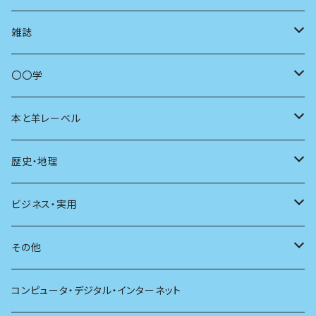
コミュニティ
雑誌
商いとは
母の友
〇〇学
ユリイカ
動物
本と羊レーベル
現代思想
自然
電子版（EPub）
歴史・地理
新潮
科学
電子版（PDF）
歴史
ビジネス・実用
別冊太陽
社会
地理
雷鳥社辞典シリーズ
その他
哲学
珈琲
コンピュータ・デジタル・インターネット