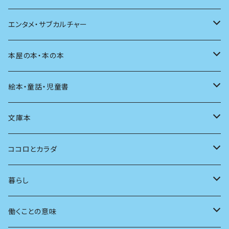
評論
その他
その他
食べる
デザイン
エンタメ・サブカルチャー
料理
文章術
評論
住う
イラスト
映画
本屋の本・本の本
発酵・麹
言葉
その他
アート
音楽
本屋さんの本
絵本・童話・児童書
言語
写真
マンガ
本の本
小さいお子さん向け
文庫本
批評
その他
テレビ
読書
自分で読めるようになったら
男性作家
ココロとカラダ
アンソロジー
インテリア
ラジオ
大人も楽しい絵本
女性作家
フェミニズム
暮らし
自伝・伝記
ファッション
マガジン
海外絵本
その他
カウンセリング
料理
働くことの意味