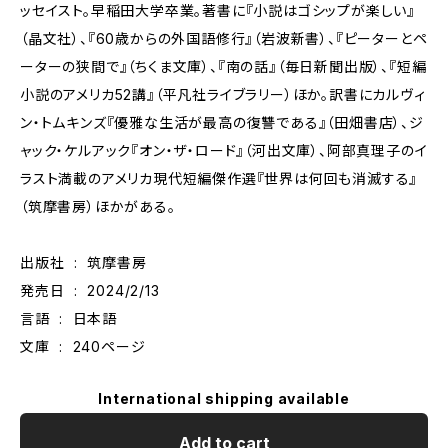
ッセイスト。早稲田大学卒業。著書に『小説はゴシップが楽しい』
（晶文社）、『60歳からの外国語修行』（岩波新書）、『ピーターとペ
ーターの狭間で』（ちくま文庫）、『南の話』（毎日新聞出版）、『短編
小説のアメリカ52講』（平凡社ライブラリー）ほか。訳書にカルヴィ
ン・トムキンズ『優雅な生活が最高の復讐である』（田畑書店）、ジ
ャック・ケルアック『オン・ザ・ロード』（河出文庫）、阿部真理子のイ
ラスト満載のアメリカ現代短編傑作選『世界は何回も消滅する』
（筑摩書房）ほかがある。
出版社 ‏ : ‎ 筑摩書房
発売日 ‏ : ‎ 2024/2/13
言語 ‏ : ‎ 日本語
文庫 ‏ : ‎ 240ページ
International shipping available
Add to cart