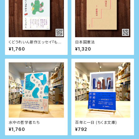
くどうれいん新作エッセイ『もう
日本国憲法
しばらくは早歩き』
¥1,760
¥1,320
水中の哲学者たち
百年と一日 (ちくま文庫)
¥1,760
¥792