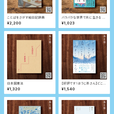
ことばをさがす絵日記辞典
バラバラな世界で共に生きる リ
チャード・ローティの哲学 (NHK
¥2,200
¥1,023
出版新書)
日本国憲法
【好評です！ほうじ茶さん】どこか
でちょっとずつ傷ついてるやさし
¥1,320
¥1,540
いみんなへ