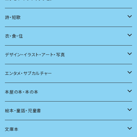
海外
エッセイ
詩・短歌
日本語
日記
詩
衣・食・住
文学理論
ノンフィクション
短歌
着る
デザイン・イラスト・アート・写真
評論
その他
その他
食べる
デザイン
エンタメ・サブカルチャー
料理
文章術
評論
住う
イラスト
映画
本屋の本・本の本
発酵・麹
言葉
その他
アート
音楽
本屋さんの本
絵本・童話・児童書
言語
写真
マンガ
本の本
小さいお子さん向け
文庫本