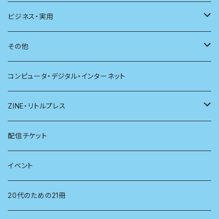
新潮
科学
電子版（PDF）
歴史
ビジネス・実用
別冊太陽
社会
地理
雷鳥社辞典シリーズ
その他
哲学
珈琲
コンピュータ・デジタル・インターネット
医学
雑貨
ZINE・リトルプレス
看護学
心理学
電子版（EPub）
配信チケット
経営学
電子版（PDF）
イベント
言語学
20代のための21冊