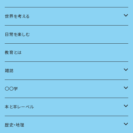
都市
世界を考える
地方
思想
日常を楽しむ
まちづくり
教育とは
コミュニティ
雑誌
商いとは
母の友
〇〇学
ユリイカ
動物
本と羊レーベル
現代思想
自然
電子版（EPub）
歴史・地理