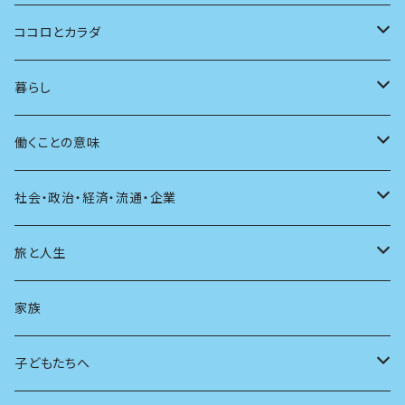
批評
その他
テレビ
読書
自分で読めるようになったら
男性作家
ココロとカラダ
アンソロジー
インテリア
ラジオ
大人も楽しい絵本
女性作家
フェミニズム
暮らし
自伝・伝記
ファッション
マガジン
海外絵本
その他
カウンセリング
料理
働くことの意味
建築
その他
童話
人間関係
育児
仕事のヒント
社会・政治・経済・流通・企業
スポーツ
アニメ
その他
健康
日常生活
過去
旅と人生
AIと社会
日本の芸能
学ぶ楽しみ
現在
旅
家族
広告
未来
人生
子どもたちへ