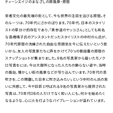
ティーンエイジのまなざしの原風景・原宿
若者文化の最先端の街として、今も世界の注目を浴びる原宿。そ
のルーツは、70年代にさかのぼります。70年代、日本のスタイリ
ストの草分け的存在であり、「表参道のヤッコさん」としても有名
な高橋靖子氏のアシスタントだったスタイリストの中村のん氏が、
70年代原宿の洗練された自由な雰囲気を今に伝えたいという思
いから、友人の写真家たちに声をかけて70’sの普段着の原宿の
スナップショットが集まりました。9名の写真家から届いたモノク
ロ写真をには、今は大御所になった人たちの飾らない姿や、当時
の風俗、懐かしい街の風景などが写り込んでいます。70年代の息
吹きを、この閉塞した日本に吹き込みたい」という中村のん氏の思
いに共感して、今や巨匠と呼ばれる9名の写真家から提供された
写真は、70年代OBの人だけでなく若い人にも、何かを始めたく
なるような、心に火を灯ようなバイブレーションが溢れています。