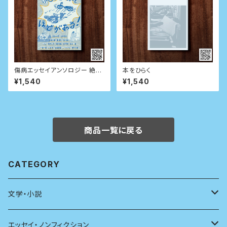
傷病エッセイアンソロジー 絶不
本をひらく
調にもほどがある！
¥1,540
¥1,540
商品一覧に戻る
CATEGORY
文学・小説
日本
エッセイ・ノンフィクション