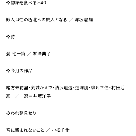
❖物語を食べる＊40
獣人は性の極北への旅人となる ／ 赤坂憲雄
❖詩
髪 他一篇 ／ 峯澤典子
❖今月の作品
緒方未花里・剣城かえで・清沢遼遠・這澤朋・柳坪幸佳・村田活
彦 ／ 選＝井坂洋子
❖われ発見せり
音に留まれないこと ／ 小松千倫