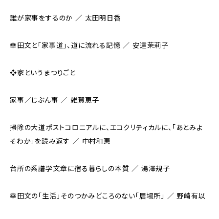
誰が家事をするのか ／ 太田明日香
幸田文と「家事道」、道に流れる記憶 ／ 安達茉莉子
❖家というまつりごと
家事／じぶん事 ／ 雑賀恵子
掃除の大道――ポストコロニアルに、エコクリティカルに、「あとみよ
そわか」を読み返す ／ 中村和恵
台所の系譜学――文章に宿る暮らしの本質 ／ 湯澤規子
幸田文の「生活」――そのつかみどころのない「居場所」 ／ 野崎有以