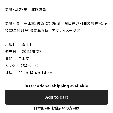
表紙・目次・扉＝北岡誠吾
表紙写真＝幸田文、書斎にて（撮影＝樋口進、『別冊文藝春秋』昭
和32年10月号）©文藝春秋／アマナイメージズ
出版社 ‏ : ‎ 青土社
発売日 ‏ : ‎ 2024/6/27
言語 ‏ : ‎ 日本語
ムック ‏ : ‎ 254ページ
寸法 ‏ : ‎ 22.1 x 14.4 x 1.4 cm
International shipping available
Add to cart
日本国内にお住まいの方向け