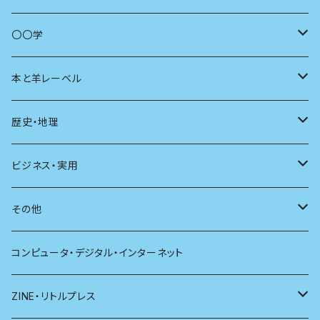
商いとは
母の友
〇〇学
ユリイカ
動物
本と羊レーベル
現代思想
自然
電子版（EPub）
歴史・地理
新潮
科学
電子版（PDF）
歴史
ビジネス・実用
別冊太陽
社会
地理
雷鳥社辞典シリーズ
その他
哲学
珈琲
コンピュータ・デジタル・インターネット
医学
雑貨
ZINE・リトルプレス