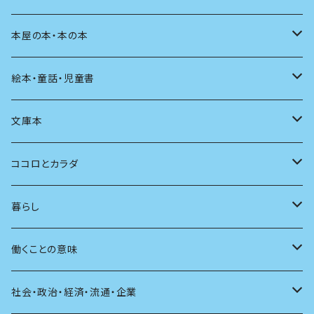
料理
文章術
評論
住う
イラスト
映画
本屋の本・本の本
発酵・麹
言葉
その他
アート
音楽
本屋さんの本
絵本・童話・児童書
言語
写真
マンガ
本の本
小さいお子さん向け
文庫本
批評
その他
テレビ
読書
自分で読めるようになったら
男性作家
ココロとカラダ
アンソロジー
インテリア
ラジオ
大人も楽しい絵本
女性作家
フェミニズム
暮らし
自伝・伝記
ファッション
マガジン
海外絵本
その他
カウンセリング
料理
働くことの意味
建築
その他
童話
人間関係
育児
仕事のヒント
社会・政治・経済・流通・企業