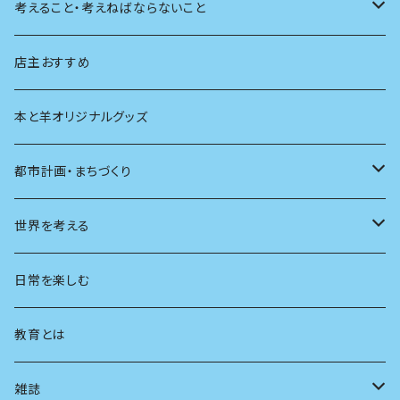
天体
考えること・考えねばならないこと
生物
創元社 シリーズ「あいだで考える」
店主おすすめ
本と羊オリジナルグッズ
都市計画・まちづくり
都市
世界を考える
地方
思想
日常を楽しむ
まちづくり
教育とは
コミュニティ
雑誌