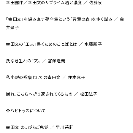
幸田露伴／幸田文のサブライム――塔と濃度 ／ 佐藤泉
「幸田文」を編み直す夢――全集という「言葉の森」を歩く試み ／ 金
井景子
幸田文の「工夫」――書くためのことばとは ／ 水藤新子
氏なき生れの〝文〟 ／ 宮澤隆義
私小説の系譜としての幸田文 ／ 住本麻子
崩れ、こちらへ折り返されてくるもの ／ 松田法子
❖ハビトゥスについて
幸田文 まっぴらご免党 ／ 早川茉莉