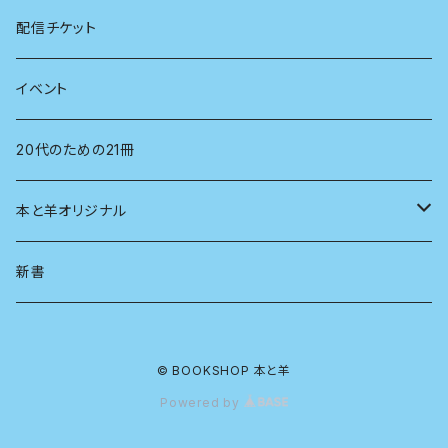
看護学
心理学
電子版（EPub）
配信チケット
経営学
電子版（PDF）
イベント
言語学
20代のための21冊
法律
本と羊オリジナル
人類学
アロマスプレー
新書
生物
© BOOKSHOP 本と羊
物理
Powered by