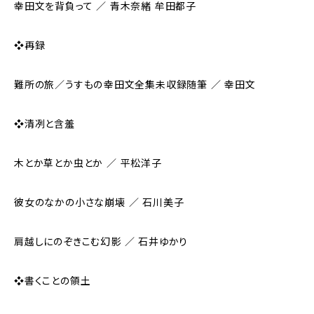
幸田文を背負って ／ 青木奈緒 牟田都子
❖再録
難所の旅／うすもの――幸田文全集未収録随筆 ／ 幸田文
❖清冽と含羞
木とか草とか虫とか ／ 平松洋子
彼女のなかの小さな崩壊 ／ 石川美子
肩越しにのぞきこむ幻影 ／ 石井ゆかり
❖書くことの領土