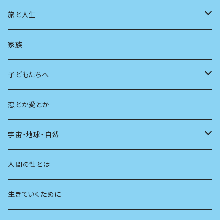
スポーツ
アニメ
その他
健康
日常生活
過去
旅と人生
AIと社会
日本の芸能
学ぶ楽しみ
現在
旅
家族
広告
未来
人生
子どもたちへ
教育
恋とか愛とか
友達
宇宙・地球・自然
学校
動物
人間の性とは
植物
生きていくために