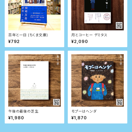
百年と一日 (ちくま文庫)
月とコーヒー デミタス
¥792
¥2,090
午後の最後の芝生
モプーはヘンダ
¥1,980
¥1,870