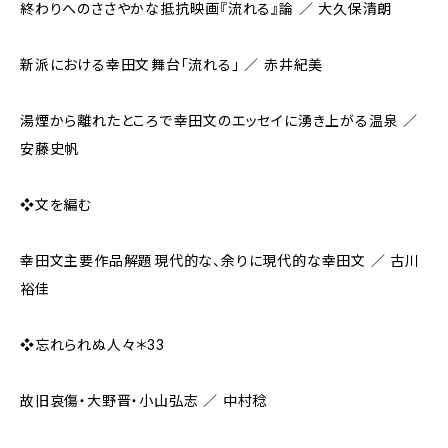
終わりへのささやかな抵抗――映画『流れる』論 ／ 大久保清朗
新派における幸田文――舞台「流れる」 ／ 赤井紀美
湯煙から離れたところで――幸田文のエッセイに湧き上がる温泉 ／
安藤史帆
❖文を編む
幸田文主要作品解題――現代的な、余りに現代的な幸田文 ／ 古川
裕佳
❖忘れられぬ人々＊33
故旧哀傷・大野晋・小山弘志 ／ 中村稔