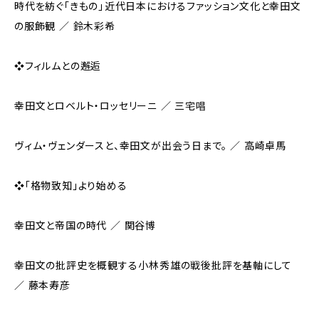
時代を紡ぐ「きもの」――近代日本におけるファッション文化と幸田文
の服飾観 ／ 鈴木彩希
❖フィルムとの邂逅
幸田文とロベルト・ロッセリーニ ／ 三宅唱
ヴィム・ヴェンダースと、幸田文が出会う日まで。 ／ 高崎卓馬
❖「格物致知」より始める
幸田文と帝国の時代 ／ 関谷博
幸田文の批評史を概観する――小林秀雄の戦後批評を基軸にして
／ 藤本寿彦