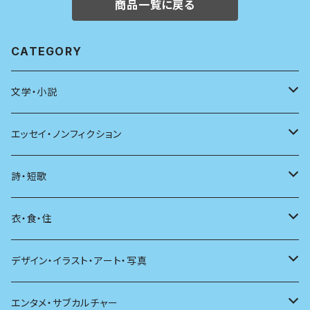
商品一覧に戻る
CATEGORY
文学・小説
日本
エッセイ・ノンフィクション
海外
エッセイ
詩・短歌
日本語
日記
詩
衣・食・住
文学理論
ノンフィクション
短歌
着る
デザイン・イラスト・アート・写真
評論
その他
その他
食べる
デザイン
エンタメ・サブカルチャー